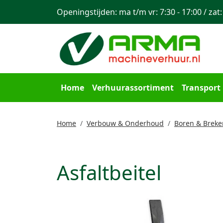
Openingstijden: ma t/m vr: 7:30 - 17:00 / zat:
Home
Verhuurassortiment
Transport
Home
Verbouw & Onderhoud
Boren & Breke
Asfaltbeitel