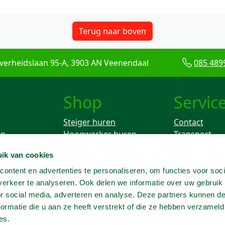
Terug naar boven
verheidslaan 95-A, 3903 AN Veenendaal
085 489
Shop
Servic
Steiger huren
Contact
en
Hoogwerker huren
Transport
Rolsteiger huren
Keuren
ik van cookies
ken
Breekhamer huren
Knikarm hoogwerker
ontent en advertenties te personaliseren, om functies voor soci
huren
erkeer te analyseren. Ook delen we informatie over uw gebruik
Telescoophoogwerker
or social media, adverteren en analyse. Deze partners kunnen 
huren
ormatie die u aan ze heeft verstrekt of die ze hebben verzameld
Trilplaat huren
es.