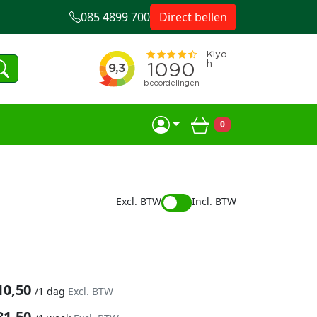
085 4899 700
Direct bellen
0
Winkelwagen
Excl. BTW
Incl. BTW
10,50
/
1 dag
Excl. BTW
31,50