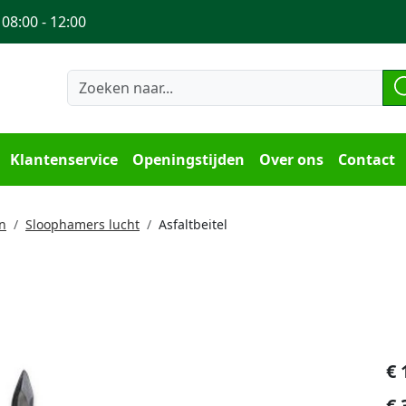
 08:00 - 12:00
Klantenservice
Openingstijden
Over ons
Contact
n
Sloophamers lucht
Asfaltbeitel
€
€