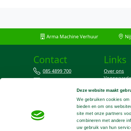
Arma Machine Verhuur
Nij
Contact
Links
085 4899 700
Over ons
Voorwaard
info@machineverhuur.nl
Verzekering
Deze website maakt gebru
Stofvrij wer
We gebruiken cookies om c
bieden en om ons websitev
site met onze partners vo
combineren met andere inf
uw gebruik van hun servic