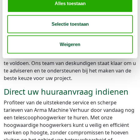
Bij Arma Machine Verhuur maken wij het proces van
Alles toestaan
het huren van een telescoophoogwerker zo eenvoudig
en snel mogelijk. Via onze gebruiksvriendelijke website
Selectie toestaan
kunt u de gewenste hoogwerker selecteren en direct
een huuraanvraag indienen. Of u nu een kniktelescoop
hoogwerker nodig heeft voor een specifiek project of
Weigeren
een ander type hoogwerker zoekt, wij hebben een
breed assortiment beschikbaar om aan uw behoeften
te voldoen. Ons team van deskundigen staat klaar om u
te adviseren en te ondersteunen bij het maken van de
beste keuze voor uw project.
Direct uw huuraanvraag indienen
Profiteer van de uitstekende service en scherpe
tarieven van Arma Machine Verhuur door vandaag nog
een telescoophoogwerker te huren. Met onze
hoogwaardige hoogwerkers kunt u veilig en efficiënt
werken op hoogte, zonder compromissen te hoeven
sluiten op het gebied van betrouwbaarheid of