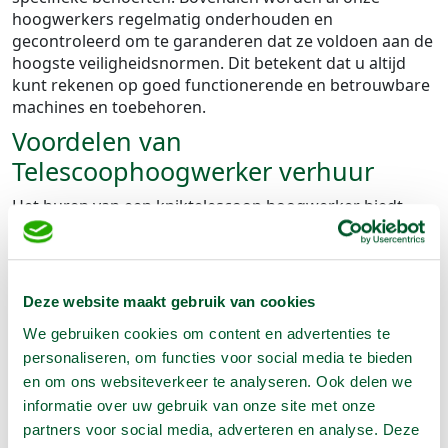
hoogwerkers regelmatig onderhouden en
gecontroleerd om te garanderen dat ze voldoen aan de
hoogste veiligheidsnormen. Dit betekent dat u altijd
kunt rekenen op goed functionerende en betrouwbare
machines en toebehoren.
Voordelen van
Telescoophoogwerker verhuur
Het huren van een kniktelescoop hoogwerker biedt
aanzienlijke voordelen ten opzichte van andere typen
hoogwerkers. De knikfunctie maakt het mogelijk om
rondom obstakels te manoeuvreren en moeilijk
bereikbare plaatsen te bereiken, wat de flexibiliteit en
Deze website maakt gebruik van cookies
efficiëntie van uw werkzaamheden vergroot. Dit type
We gebruiken cookies om content en advertenties te
hoogwerker is ideaal voor projecten waarbij u zowel
personaliseren, om functies voor social media te bieden
verticaal als horizontaal moet werken, zoals bij
en om ons websiteverkeer te analyseren. Ook delen we
onderhoudswerkzaamheden aan gevels of installaties
informatie over uw gebruik van onze site met onze
op hoogte. Dankzij de uitgebreide reikwijdte van de
partners voor social media, adverteren en analyse. Deze
kniktelescoophoogwerker kunt u veel sneller en