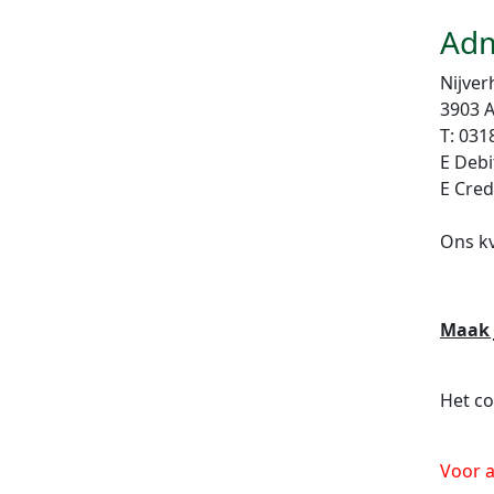
Adm
Nijver
3903 
T: 031
E Debi
E Cred
Ons k
Maak 
Het co
Voor a