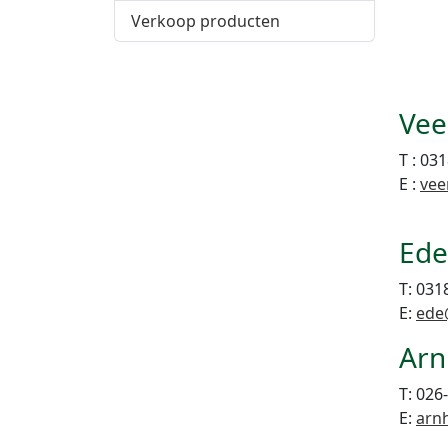
Verkoop producten
Vee
T : 03
E :
vee
Ede
T: 031
E:
ede
Ar
T: 026
E:
arn