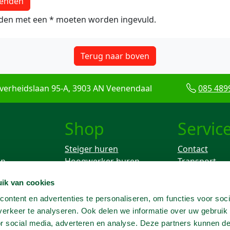
lden met een * moeten worden ingevuld.
Terug naar boven
verheidslaan 95-A, 3903 AN Veenendaal
085 489
Shop
Servic
Steiger huren
Contact
en
Hoogwerker huren
Transport
Rolsteiger huren
Keuren
ik van cookies
ken
Breekhamer huren
Knikarm hoogwerker
ontent en advertenties te personaliseren, om functies voor soci
huren
erkeer te analyseren. Ook delen we informatie over uw gebruik
Telescoophoogwerker
or social media, adverteren en analyse. Deze partners kunnen 