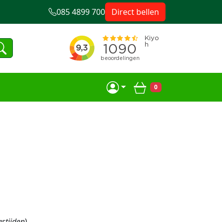
085 4899 700
Direct bellen
0
Winkelwagen
stijden
)