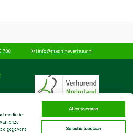
9 700
info@machineverhuur.nl
e
Alles toestaan
al media te
 van onze
Selectie toestaan
deze gegevens