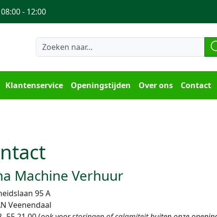
 08:00 - 12:00
Klantenservice
Openingstijden
Over ons
Contact
ntact
a Machine Verhuur
heidslaan 95 A
AN Veenendaal
- 55 21 00 (
ook
voor
storingen of calamiteit
buiten onze opening