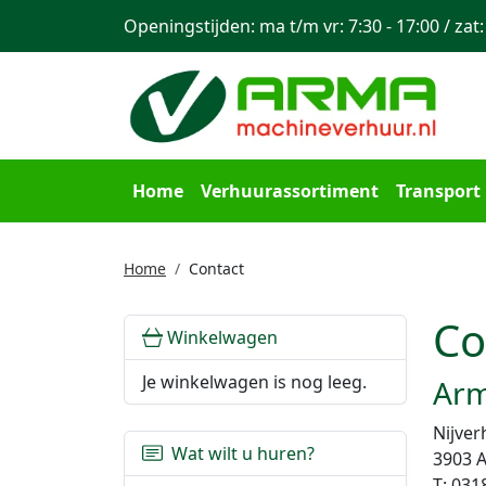
Openingstijden: ma t/m vr: 7:30 - 17:00 / zat:
Home
Verhuurassortiment
Transport
Home
Contact
Co
Winkelwagen
Je winkelwagen is nog leeg.
Arm
Nijver
Wat wilt u huren?
3903 
T: 0318