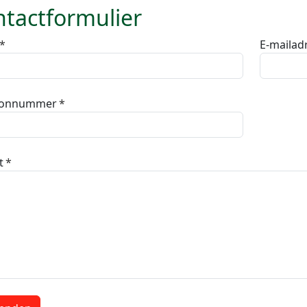
tactformulier
E-mailad
oonnummer
t