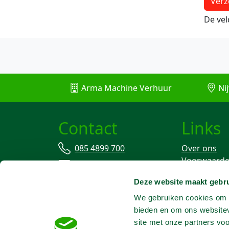
De ve
Arma Machine Verhuur
Nij
Contact
Links
085 4899 700
Over ons
Voorwaard
info@machineverhuur.nl
Verzekering
Deze website maakt gebru
Stofvrij wer
We gebruiken cookies om c
bieden en om ons websitev
site met onze partners vo