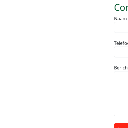
Con
Naam
Telef
Berich