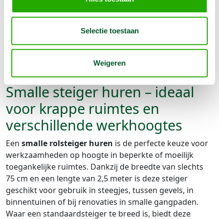
€
198,00
1 week
Deze speciale smalle steigers zorgen ervoor dat gewerkt
kan worden op plekken waar weinig ruimte is. Lengte 2.50
Selectie toestaan
m. Breedte 75 cm
Reserveer nu
Weigeren
Smalle steiger huren – ideaal
voor krappe ruimtes en
verschillende werkhoogtes
Een
smalle rolsteiger huren
is de perfecte keuze voor
werkzaamheden op hoogte in beperkte of moeilijk
toegankelijke ruimtes. Dankzij de breedte van slechts
75 cm en een lengte van 2,5 meter is deze steiger
geschikt voor gebruik in steegjes, tussen gevels, in
binnentuinen of bij renovaties in smalle gangpaden.
Waar een standaardsteiger te breed is, biedt deze