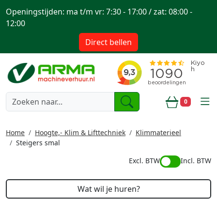
Openingstijden: ma t/m vr: 7:30 - 17:00 / zat: 08:00 -
12:00
Direct bellen
togg
0
Winkelwa
Home
Hoogte,- Klim & Lifttechniek
Klimmaterieel
Steigers smal
Excl. BTW
Incl. BTW
Wat wil je huren?