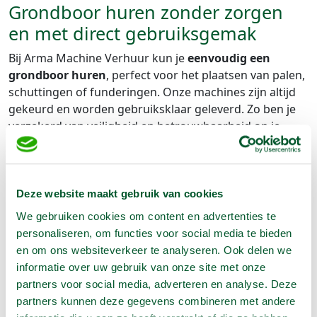
Grondboor huren zonder zorgen
en met direct gebruiksgemak
Bij Arma Machine Verhuur kun je
eenvoudig een
grondboor huren
, perfect voor het plaatsen van palen,
schuttingen of funderingen. Onze machines zijn altijd
gekeurd en worden gebruiksklaar geleverd. Zo ben je
verzekerd van veiligheid en betrouwbaarheid op je
project.
Advies op maat bij een grondboor
huren voor jouw klus
Deze website maakt gebruik van cookies
We gebruiken cookies om content en advertenties te
Wanneer je een grondboor huurt, wil je zeker weten
personaliseren, om functies voor social media te bieden
dat je het juiste model kiest. Onze verhuurspecialisten
en om ons websiteverkeer te analyseren. Ook delen we
geven advies op maat, zodat je
snel en efficiënt kunt
informatie over uw gebruik van onze site met onze
werken
. Zo voorkom je vertraging en haal je het beste
partners voor social media, adverteren en analyse. Deze
uit je tijd en budget. Dankzij onze ruime openingstijden
partners kunnen deze gegevens combineren met andere
en snelle levering sta je nooit stil. Of je de boor nu zelf