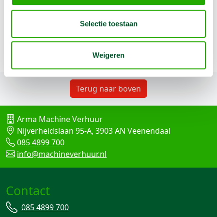
700. Wij staan klaar voor al je vragen en geven je graag
advies. Huur slim, werk sneller - kies voor Arma
Selectie toestaan
Machine Verhuur.
Neem contact op
Weigeren
Terug naar boven
Arma Machine Verhuur
Nijverheidslaan 95-A, 3903 AN Veenendaal
085 4899 700
info@machineverhuur.nl
Contact
085 4899 700