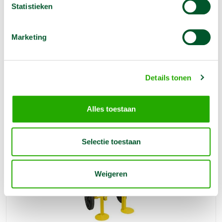
Statistieken
Betonmolen 250 l 230 V
Marketing
€
35,00
1 dag
€
105,00
1 week
Deze grote betonmolen is geschikt voor de professionele en
de particuliere gebruiker en kan eenvoudig mortel of specie
Details tonen
mengen
Reserveer nu
Alles toestaan
Selectie toestaan
Weigeren