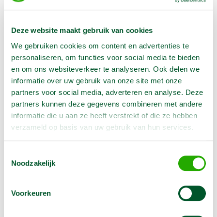
Deze website maakt gebruik van cookies
Betonmolen 140 l 230 V
We gebruiken cookies om content en advertenties te
€
23,00
personaliseren, om functies voor social media te bieden
1 dag
en om ons websiteverkeer te analyseren. Ook delen we
€
69,00
1 week
informatie over uw gebruik van onze site met onze
Deze betonmolen is geschikt voor de professionele en de
partners voor social media, adverteren en analyse. Deze
particuliere gebruiker en kan eenvoudig mortel of specie
mengen
partners kunnen deze gegevens combineren met andere
Reserveer nu
informatie die u aan ze heeft verstrekt of die ze hebben
verzameld op basis van uw gebruik van hun services.
Toestemmingsselectie
Noodzakelijk
Voorkeuren