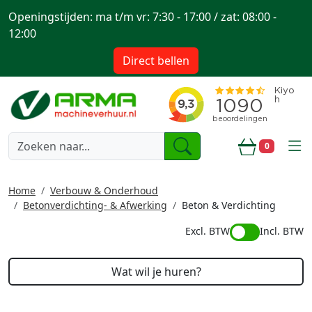
Openingstijden: ma t/m vr: 7:30 - 17:00 / zat: 08:00 -
12:00
Direct bellen
togg
0
Winkelwa
Home
Verbouw & Onderhoud
Betonverdichting- & Afwerking
Beton & Verdichting
Excl. BTW
Incl. BTW
Wat wil je huren?