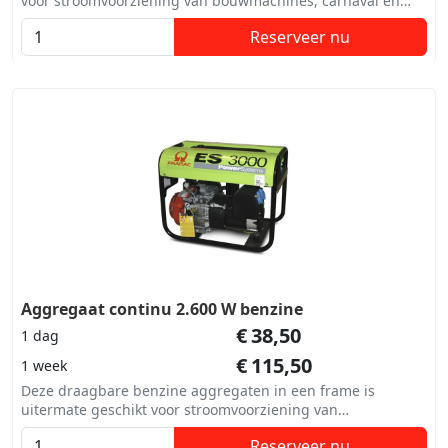
voor stroomvoorziening van bouwmachines, carnaval en
andere evenementen.
Reserveer nu
Aggregaat continu 2.600 W benzine
€
38,50
1 dag
€
115,50
1 week
Deze draagbare benzine aggregaten in een frame is
uitermate geschikt voor stroomvoorziening van
bouwmachines, carnaval en andere evenementen.
Reserveer nu