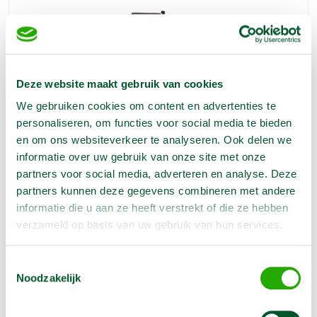
Deze website maakt gebruik van cookies
We gebruiken cookies om content en advertenties te
personaliseren, om functies voor social media te bieden
Aggregaat 35 KVA aanhangermodel diesel
en om ons websiteverkeer te analyseren. Ook delen we
€
131,00
1 dag
informatie over uw gebruik van onze site met onze
€
393,00
partners voor social media, adverteren en analyse. Deze
1 week
partners kunnen deze gegevens combineren met andere
Dit aggregaat betreft een aanhangermodel . Bijzonder
geschikt voor werken op bouwplaatsen en evenementen
informatie die u aan ze heeft verstrekt of die ze hebben
waar continu stroom nodig is.
verzameld op basis van uw gebruik van hun services.
Reserveer nu
Toestemmingsselectie
Noodzakelijk