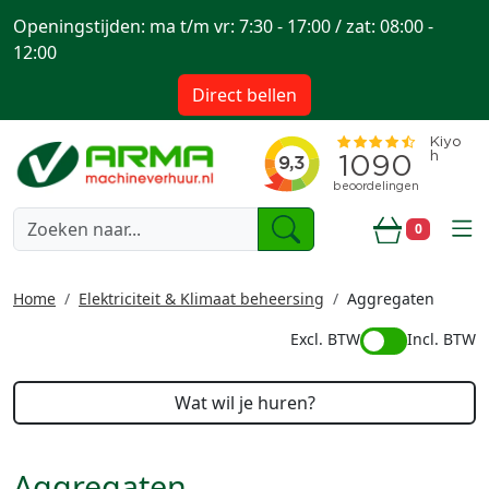
Openingstijden: ma t/m vr: 7:30 - 17:00 / zat: 08:00 -
12:00
Direct bellen
togg
0
Winkelwa
Home
Elektriciteit & Klimaat beheersing
Aggregaten
Excl. BTW
Incl. BTW
Wat wil je huren?
Aggregaten