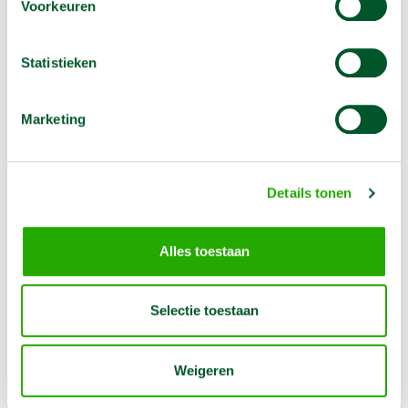
Voorkeuren
Statistieken
Marketing
Aggregaat 70 KVA aanhangermodel diesel
€
166,00
1 dag
€
498,00
1 week
Details tonen
Dit geluidsgedempte aggregaat is bijzonder geschikt voor
werken op bouwplaatsen, evenementen en feesten waar
continu stroom nodig is.
Alles toestaan
Reserveer nu
Selectie toestaan
Weigeren