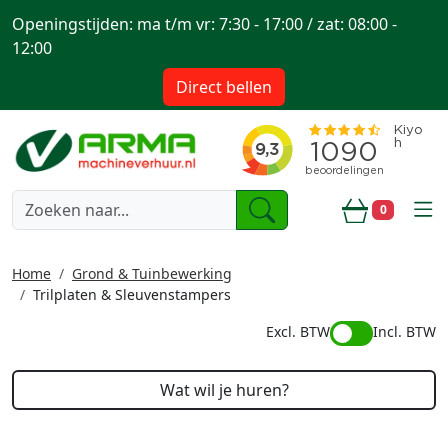
Openingstijden: ma t/m vr: 7:30 - 17:00 / zat: 08:00 -
12:00
Direct bellen
togg
0
Winkelwa
Home
Grond & Tuinbewerking
Trilplaten & Sleuvenstampers
Excl. BTW
Incl. BTW
Wat wil je huren?