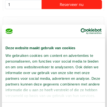
Reserveer nu
Deze website maakt gebruik van cookies
We gebruiken cookies om content en advertenties te
personaliseren, om functies voor social media te bieden
en om ons websiteverkeer te analyseren. Ook delen we
Trilplaat 104 kg benzine
informatie over uw gebruik van onze site met onze
€
45,50
1 dag
partners voor social media, adverteren en analyse. Deze
€
136,50
1 week
partners kunnen deze gegevens combineren met andere
Voor het aantrillen van grond ,zand,klinkers en stenen ten
informatie die u aan ze heeft verstrekt of die ze hebben
behoeve van terrassen en overig niet te zwaar straat- en
verzameld op basis van uw gebruik van hun services.
betonwerk.
Reserveer nu