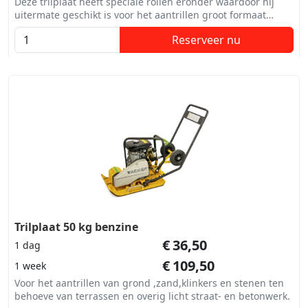
Deze trilplaat heeft speciale rollen eronder waardoor hij
uitermate geschikt is voor het aantrillen groot formaat
tegels en tegels met een kwetsbare bovenlaag
Reserveer nu
Trilplaat 50 kg benzine
€
36,50
1 dag
€
109,50
1 week
Voor het aantrillen van grond ,zand,klinkers en stenen ten
behoeve van terrassen en overig licht straat- en betonwerk.