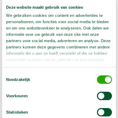
Reserveer nu
Deze website maakt gebruik van cookies
We gebruiken cookies om content en advertenties te
personaliseren, om functies voor social media te bieden
en om ons websiteverkeer te analyseren. Ook delen we
informatie over uw gebruik van onze site met onze
partners voor social media, adverteren en analyse. Deze
partners kunnen deze gegevens combineren met andere
informatie die u aan ze heeft verstrekt of die ze hebben
verzameld op basis van uw gebruik van hun services.
Knikarm hoogwerker 20,7 m reikwijdte 13 m ruw
Toestemmingsselectie
terrein
Noodzakelijk
€
480,00
1 dag
€
1.320,00
1 week
Voorkeuren
Deze zelfrijdende hybride knikarm hoogwerker geschikt
voor vele werkzaamheden is ideaal omdat hij de reikwijdte
met de knikhoogte combineert.
Statistieken
Reserveer nu