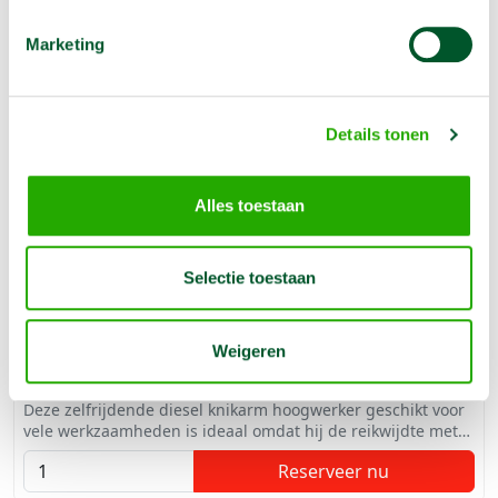
Marketing
Details tonen
Alles toestaan
Selectie toestaan
Knikarm hoogwerker 20 m reikwijdte 12 m ruw
terrein
€
324,00
1 dag
Weigeren
€
810,00
1 week
Deze zelfrijdende diesel knikarm hoogwerker geschikt voor
vele werkzaamheden is ideaal omdat hij de reikwijdte met
de knikhoogte combineert.
Reserveer nu