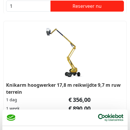
met de knikhoogte combineert.
Reserveer nu
Knikarm hoogwerker 17,8 m reikwijdte 9,7 m ruw
terrein
€
356,00
1 dag
€
890,00
1 week
Deze zelfrijdende accu knikarm hoogwerker geschikt voor
vele werkzaamheden is ideaal omdat hij de reikwijdte met
de knikhoogte combineert.