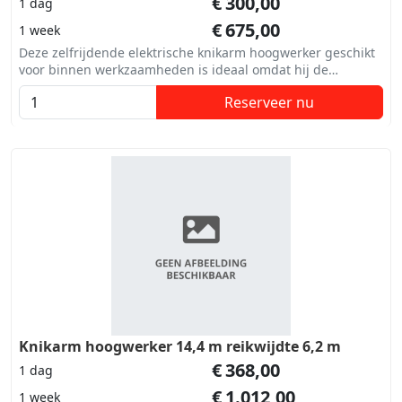
€
300,00
1 dag
€
675,00
1 week
Deze zelfrijdende elektrische knikarm hoogwerker geschikt
voor binnen werkzaamheden is ideaal omdat hij de
reikwijdte met de knikhoogte combineert.
Reserveer nu
Knikarm hoogwerker 14,4 m reikwijdte 6,2 m
€
368,00
1 dag
€
1.012,00
1 week