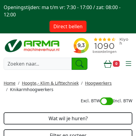
Openingstijden: ma t/m vr: 7:30 - 17:00 / zat: 08:00 -
12:00
Direct bellen
togg
0
Winkelwa
Home
Hoogte,- Klim & Lifttechniek
Hoogwerkers
Knikarmhoogwerkers
Excl. BTW
Incl. BTW
Wat wil je huren?
Filter en sorteer