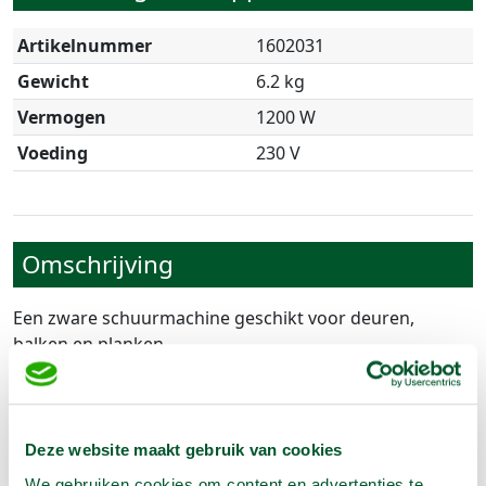
Artikelnummer
1602031
Gewicht
6.2 kg
Vermogen
1200 W
Voeding
230 V
Omschrijving
Een zware schuurmachine geschikt voor deuren,
balken en planken.
- Bandloopsnelheid 250 x 450 m/ min
- Met stofzak
Let op :
Schuurbanden zijn verkoop en worden
Deze website maakt gebruik van cookies
achteraf en op basis van verbruik berekend.
We gebruiken cookies om content en advertenties te