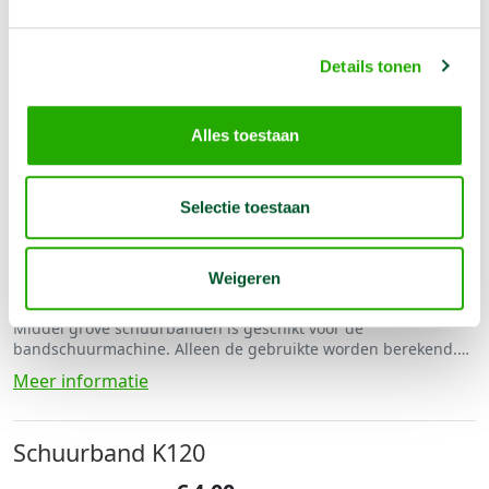
Schuurband K 40
€
4,00
Details tonen
In winkelwagen te selecteren
Grove schuurbanden is geschikt voor de bandschuurmachine.
Alleen de gebruikte worden berekend. Bestel er genoeg!
Alles toestaan
Meer informatie
Selectie toestaan
Schuurband K 80
€
4,00
Weigeren
In winkelwagen te selecteren
Middel grove schuurbanden is geschikt voor de
bandschuurmachine. Alleen de gebruikte worden berekend.
Bestel er genoeg!
Meer informatie
Schuurband K120