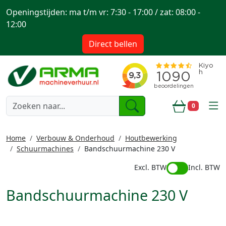
Openingstijden: ma t/m vr: 7:30 - 17:00 / zat: 08:00 -
12:00
Direct bellen
togg
0
Winkelwa
Home
Verbouw & Onderhoud
Houtbewerking
Schuurmachines
Bandschuurmachine 230 V
Excl. BTW
Incl. BTW
Bandschuurmachine 230 V