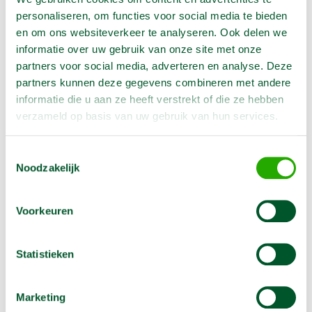
personaliseren, om functies voor social media te bieden
en om ons websiteverkeer te analyseren. Ook delen we
informatie over uw gebruik van onze site met onze
partners voor social media, adverteren en analyse. Deze
partners kunnen deze gegevens combineren met andere
informatie die u aan ze heeft verstrekt of die ze hebben
verzameld op basis van uw gebruik van hun services.
Opties
Toestemmingsselectie
Noodzakelijk
Schuurband K 24
€
7,50
Voorkeuren
In winkelwagen te selecteren
Hele grove schuurbanden is geschikt voor de
Statistieken
bandschuurmachine. Alleen de gebruikte worden berekend.
Bestel er genoeg!
Meer informatie
Marketing