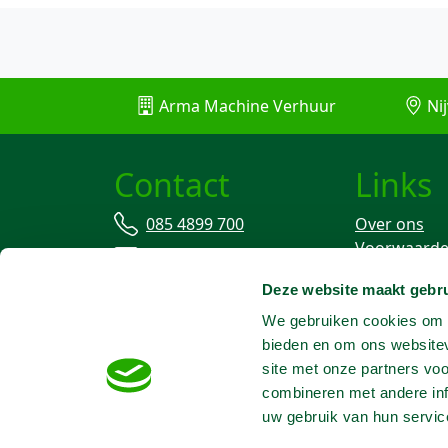
Arma Machine Verhuur
Nij
Contact
Links
085 4899 700
Over ons
Voorwaard
info@machineverhuur.nl
Verzekering
Deze website maakt gebru
Stofvrij wer
We gebruiken cookies om c
bieden en om ons websitev
site met onze partners vo
combineren met andere inf
uw gebruik van hun servic