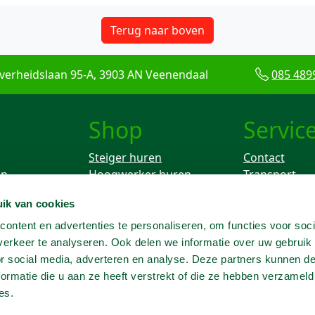
Terug naar boven
verheidslaan 95-A, 3903 AN Veenendaal
085 489
Shop
Servic
Steiger huren
Contact
en
Hoogwerker huren
Transport
Rolsteiger huren
Keuren
ik van cookies
ken
Breekhamer huren
Knikarm hoogwerker
ontent en advertenties te personaliseren, om functies voor soci
huren
erkeer te analyseren. Ook delen we informatie over uw gebruik
Telescoophoogwerker
or social media, adverteren en analyse. Deze partners kunnen 
huren
ormatie die u aan ze heeft verstrekt of die ze hebben verzameld
Trilplaat huren
es.
Grondboor huren