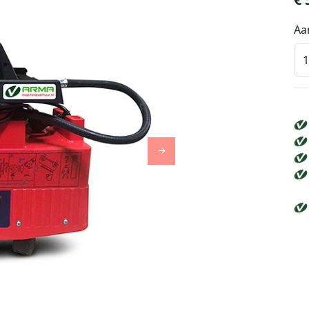
Aa
Next