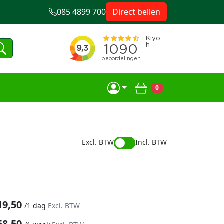
085 4899 700
Direct bellen
0
Winkelwagen
Excl. BTW
Incl. BTW
19,50
/
1 dag
Excl. BTW
58,50