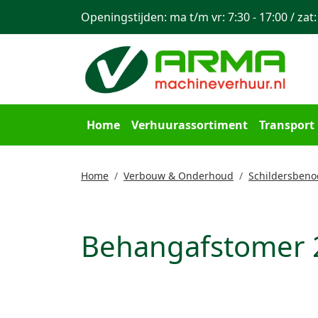
Openingstijden: ma t/m vr: 7:30 - 17:00 / zat:
Home
Verhuurassortiment
Transport
Home
Verbouw & Onderhoud
Schildersben
Behangafstomer 