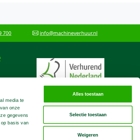
9 700
info@machineverhuur.nl
e
Alles toestaan
al media te
 van onze
Selectie toestaan
deze gegevens
 op basis van
Weigeren