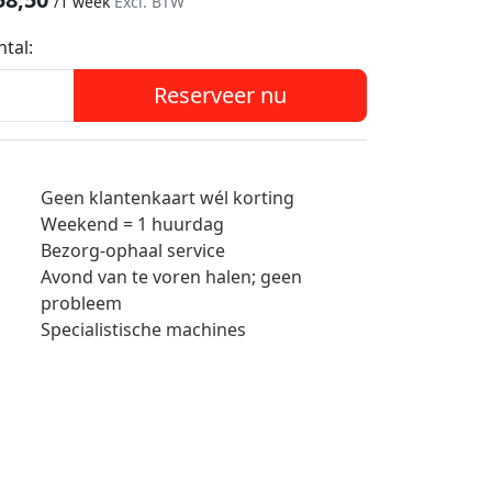
/
1 week
Excl. BTW
ntal:
Reserveer nu
Geen klantenkaart wél korting
Weekend = 1 huurdag
Bezorg-ophaal service
Avond van te voren halen; geen
probleem
Specialistische machines