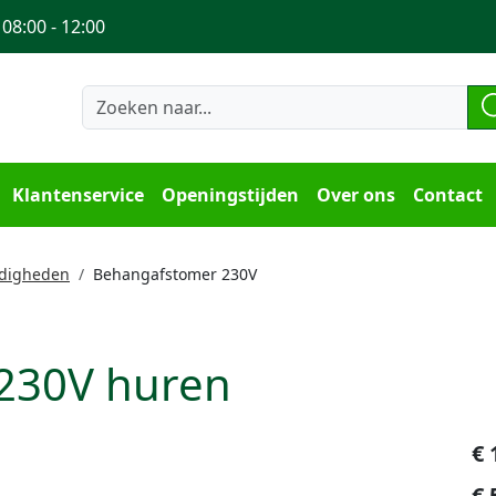
 08:00 - 12:00
Klantenservice
Openingstijden
Over ons
Contact
odigheden
Behangafstomer 230V
230V huren
€
€