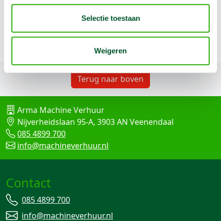
SDS-plus naar -max.
Selectie toestaan
Weigeren
Terug naar boven
Arma Machine Verhuur
Nijverheidslaan 95-A, 3903 AN Veenendaal
085 4899 700
info@machineverhuur.nl
Contact
085 4899 700
info@machineverhuur.nl