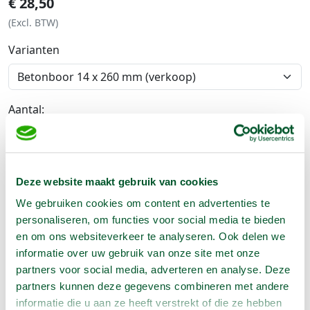
€
28,50
(Excl. BTW)
Varianten
Aantal:
In Winkelwagen
Deze website maakt gebruik van cookies
Geen klantenkaart wél korting
We gebruiken cookies om content en advertenties te
Weekend = 1 huurdag
personaliseren, om functies voor social media te bieden
Bezorg-ophaal service
en om ons websiteverkeer te analyseren. Ook delen we
Avond van te voren halen; geen probleem
informatie over uw gebruik van onze site met onze
Specialistische machines
partners voor social media, adverteren en analyse. Deze
partners kunnen deze gegevens combineren met andere
informatie die u aan ze heeft verstrekt of die ze hebben