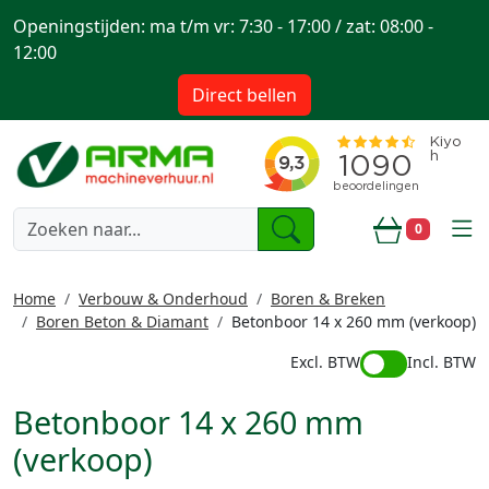
Openingstijden: ma t/m vr: 7:30 - 17:00 / zat: 08:00 -
12:00
Direct bellen
togg
0
Winkelwa
Home
Verbouw & Onderhoud
Boren & Breken
Boren Beton & Diamant
Betonboor 14 x 260 mm (verkoop)
Excl. BTW
Incl. BTW
Betonboor 14 x 260 mm
(verkoop)