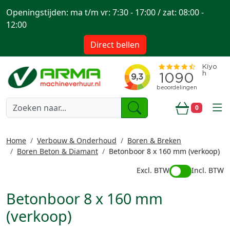
Openingstijden: ma t/m vr: 7:30 - 17:00 / zat: 08:00 -
12:00
Direct bellen
togg
0
Winkelwa
Home
Verbouw & Onderhoud
Boren & Breken
Boren Beton & Diamant
Betonboor 8 x 160 mm (verkoop)
Excl. BTW
Incl. BTW
Betonboor 8 x 160 mm
(verkoop)