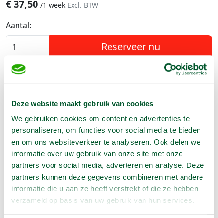
€
37,50
/
1 week
Excl. BTW
Aantal:
Reserveer nu
Geen klantenkaart wél korting
Weekend = 1 huurdag
Deze website maakt gebruik van cookies
Bezorg-ophaal service
We gebruiken cookies om content en advertenties te
Avond van te voren halen; geen probleem
personaliseren, om functies voor social media te bieden
Specialistische machines
en om ons websiteverkeer te analyseren. Ook delen we
informatie over uw gebruik van onze site met onze
partners voor social media, adverteren en analyse. Deze
partners kunnen deze gegevens combineren met andere
Producteigenschappen
informatie die u aan ze heeft verstrekt of die ze hebben
verzameld op basis van uw gebruik van hun services.
Artikelnummer
1690223