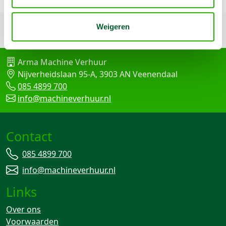
Weigeren
Terug naar boven
Arma Machine Verhuur
Nijverheidslaan 95-A, 3903 AN Veenendaal
085 4899 700
info@machineverhuur.nl
Contact
085 4899 700
info@machineverhuur.nl
Links
Over ons
Voorwaarden