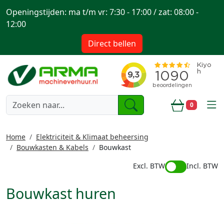
Openingstijden: ma t/m vr: 7:30 - 17:00 / zat: 08:00 -
12:00
Direct bellen
togg
0
Winkelwa
Home
Elektriciteit & Klimaat beheersing
Bouwkasten & Kabels
Bouwkast
Excl. BTW
Incl. BTW
Bouwkast huren