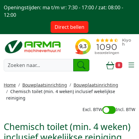
Openingstijden: ma t/m vr: 7:30 - 17:00 / zat: 08:00 -
12:00
Direct bellen
togg
0
Winkelwa
Home
Bouwplaatsinrichting
Bouwplaatsinrichting
Chemisch toilet (min. 4 weken) inclusief wekelijkse
reiniging
Excl. BTW
Incl. BTW
Chemisch toilet (min. 4 weken)
inclusief wekelijkse reiniging