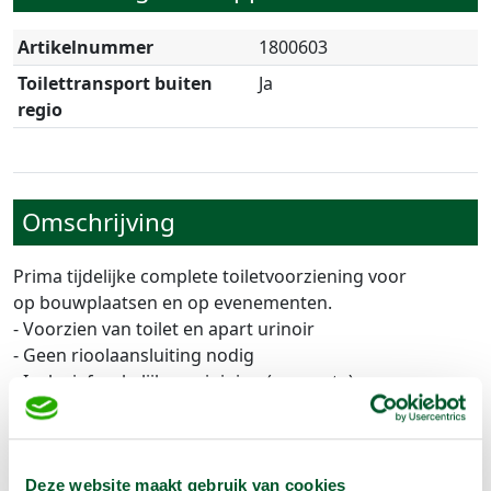
Artikelnummer
1800603
Toilettransport buiten
Ja
regio
Omschrijving
Prima tijdelijke complete toiletvoorziening voor
op bouwplaatsen en op evenementen.
- Voorzien van toilet en apart urinoir
- Geen rioolaansluiting nodig
- Inclusief wekelijkse reiniging ( op route)
- Landelijke dekking
- Geen aan- en afvoer bij transport op route
Prijs is inclusief tijdelijke transporttoeslag
Deze website maakt gebruik van cookies