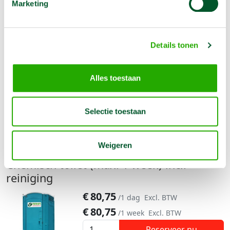
Marketing
Details tonen
Alles toestaan
Selectie toestaan
Alternatieven
Weigeren
Chemisch toilet (max. 1 week) incl.
reiniging
€
80,75
/1 dag
Excl. BTW
€
80,75
/1 week
Excl. BTW
Reserveer nu