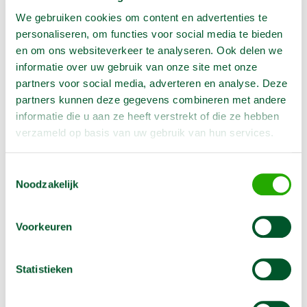
Let op :
We gebruiken cookies om content en advertenties te
- Deze weekprijs is gebaseerd op
minimale
personaliseren, om functies voor social media te bieden
huurperiode(prijs) van 4 weken
en om ons websiteverkeer te analyseren. Ook delen we
- I.v.m. de reiniging van het toilet dient het toilet
informatie over uw gebruik van onze site met onze
bereikbaar te zijn voor de reinigingsgwagen.
partners voor social media, adverteren en analyse. Deze
Max 4-5 m van een verharde weg.
partners kunnen deze gegevens combineren met andere
- Voor evenementen bent u, gezien de minimale
informatie die u aan ze heeft verstrekt of die ze hebben
huurprijs van 4 weken, voordeliger uit met het toilet
verzameld op basis van uw gebruik van hun services.
voor
evenmenten zoals die ook staat op onze site
Toestemmingsselectie
Noodzakelijk
Transportkosten
- De transportkosten kunnen buiten de regio
Veenendaal, Ede en Arnhem oplopen tot
max. € 105,=
Voorkeuren
per rit
excl. Btw
- Bij meerdere toiletten worden er andere
Statistieken
transportkosten berekend. De juiste transportkosten
staan in de
bevestiging die wij u mailen.