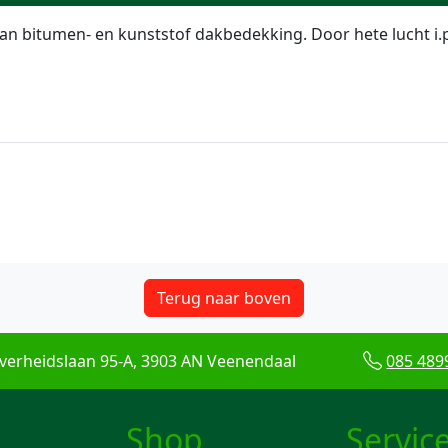
 bitumen- en kunststof dakbedekking. Door hete lucht i.p.v
Terug naar boven
verheidslaan 95-A, 3903 AN Veenendaal
085 489
Shop
Servic