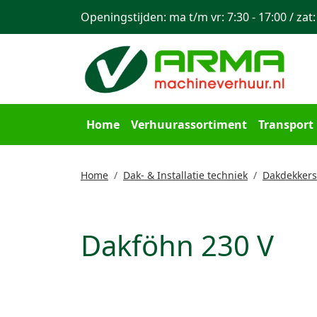
Openingstijden: ma t/m vr: 7:30 - 17:00 / zat:
Home
Verhuurassortiment
Transport
Home
Dak- & Installatie techniek
Dakdekker
Dakföhn 230 V