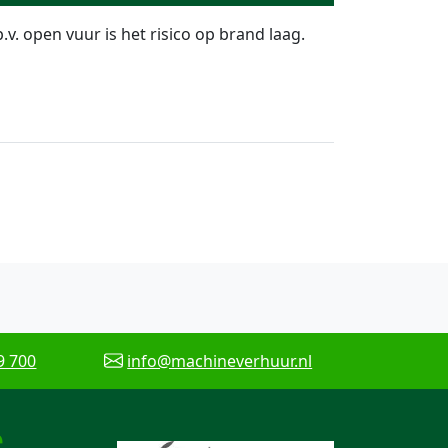
. open vuur is het risico op brand laag.
9 700
info@machineverhuur.nl
e