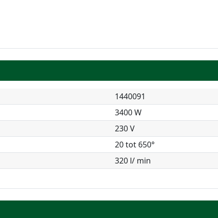
1440091
3400 W
230 V
20 tot 650°
320 l/ min