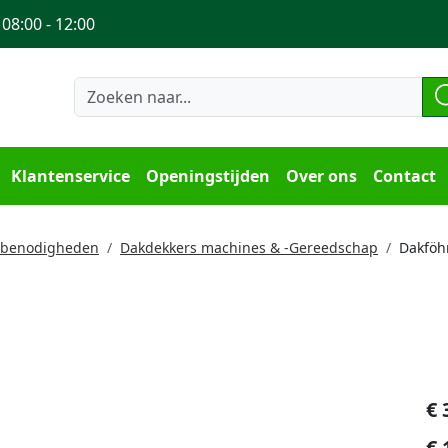
 08:00 - 12:00
Klantenservice
Openingstijden
Over ons
Contact
sbenodigheden
Dakdekkers machines & -Gereedschap
Dakföh
€
€