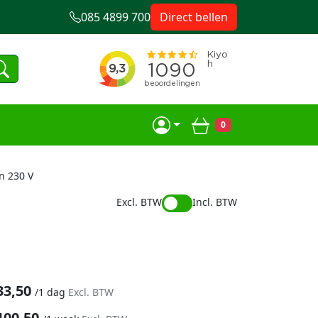
085 4899 700
Direct bellen
0
Winkelwagen
n 230 V
Excl. BTW
Incl. BTW
33,50
/
1 dag
Excl. BTW
100,50