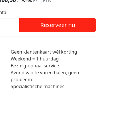
/
1 week
Excl. BTW
ntal:
Reserveer nu
Geen klantenkaart wél korting
Weekend = 1 huurdag
Bezorg-ophaal service
Avond van te voren halen; geen
probleem
Specialistische machines