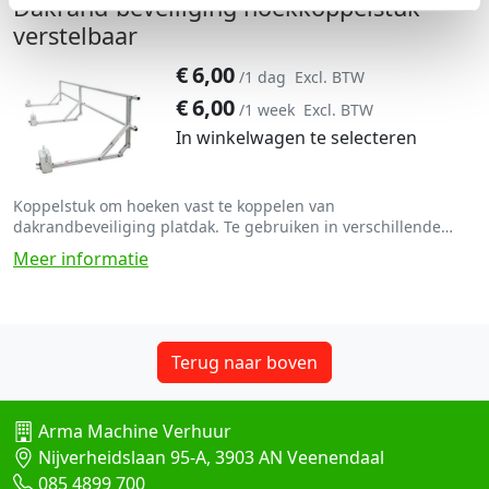
Dakrand-beveiliging hoekkoppelstuk
verstelbaar
€
6,00
/1 dag
Excl. BTW
€
6,00
/1 week
Excl. BTW
In winkelwagen te selecteren
Koppelstuk om hoeken vast te koppelen van
dakrandbeveiliging platdak. Te gebruiken in verschillende
graden van de hoek
Meer informatie
Terug naar boven
Arma Machine Verhuur
Nijverheidslaan 95-A, 3903 AN Veenendaal
085 4899 700