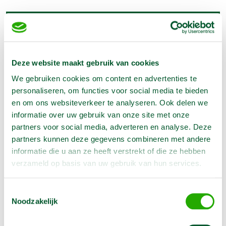
Producteigenschappen
Artikelnummer
1255331
Deze website maakt gebruik van cookies
Lengte
3 m
We gebruiken cookies om content en advertenties te
Hoogte
1 m
personaliseren, om functies voor social media te bieden
en om ons websiteverkeer te analyseren. Ook delen we
informatie over uw gebruik van onze site met onze
partners voor social media, adverteren en analyse. Deze
Omschrijving
partners kunnen deze gegevens combineren met andere
informatie die u aan ze heeft verstrekt of die ze hebben
Deze dakrand-val-beveiliging is geschikt voor platte
verzameld op basis van uw gebruik van hun services.
daken. Een goedgekeurde dakrand-val-beveiliging is
verplicht volgens de ARBO-wet bij
Toestemmingsselectie
dakwerkzaamheden die boven de 2.5 m hoogte moeten
Noodzakelijk
worden
uitgevoerd. Deze dakreling is gebruiksvriendelijk en