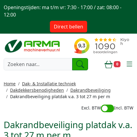
Openingstijden: ma t/m vr: 7:30 - 17:00 / zat: 08:00 -
12:00
Direct bellen
togg
0
Winkelwa
Home
Dak- & Installatie techniek
Dakdekkersbenodigheden
Dakrandbeveiliging
Dakrandbeveiliging platdak v.a. 3 tot 27 m per m
Excl. BTW
Incl. BTW
Dakrandbeveiliging platdak v.a.
3 tot 27 m per m