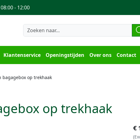
 08:00 - 12:00
Klantenservice
Openingstijden
Over ons
Contact
 bagagebox op trekhaak
gebox op trekhaak
€
(Ex