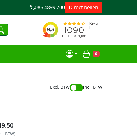
085 4899 700
Direct bellen
0
Winkelwagen
Excl. BTW
Incl. BTW
19,50
cl. BTW)