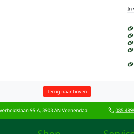
In
Terug naar boven
verheidslaan 95-A, 3903 AN Veenendaal
085 489
Shop
Servic