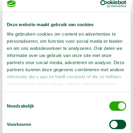
€
0,00
/
1 week
Excl. BTW
In winkelwagen te selecteren
Deze website maakt gebruik van cookies
We gebruiken cookies om content en advertenties te
Geen klantenkaart wél korting
personaliseren, om functies voor social media te bieden
Weekend = 1 huurdag
en om ons websiteverkeer te analyseren. Ook delen we
Bezorg-ophaal service
informatie over uw gebruik van onze site met onze
Avond van te voren halen; geen probleem
partners voor social media, adverteren en analyse. Deze
Specialistische machines
partners kunnen deze gegevens combineren met andere
informatie die u aan ze heeft verstrekt of die ze hebben
verzameld op basis van uw gebruik van hun services.
Producteigenschappen
Toestemmingsselectie
Noodzakelijk
Artikelnummer
1901843
Diameter
125 mm
Voorkeuren