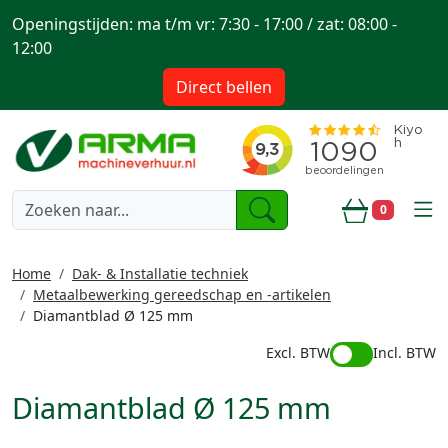
Openingstijden: ma t/m vr: 7:30 - 17:00 / zat: 08:00 -
12:00
Direct bellen
togg
0
Winkelwa
Home
Dak- & Installatie techniek
Metaalbewerking gereedschap en -artikelen
Diamantblad Ø 125 mm
Excl. BTW
Incl. BTW
Diamantblad Ø 125 mm