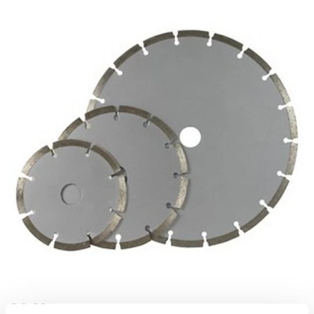
€
0,00
/
1 dag
Excl. BTW