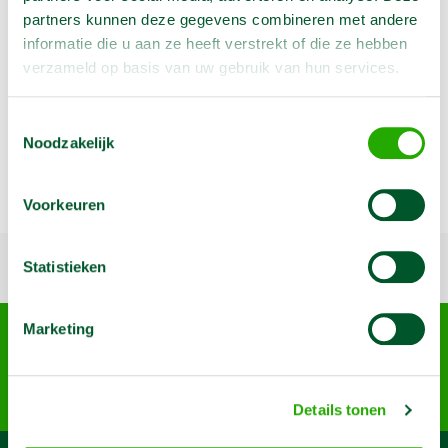
partners kunnen deze gegevens combineren met andere
informatie die u aan ze heeft verstrekt of die ze hebben
verzameld op basis van uw gebruik van hun services.
Geen klantenkaart wél korting
Weekend = 1 huurdag
Toestemmingsselectie
Bezorg-ophaal service
Noodzakelijk
Avond van te voren halen; geen probleem
Specialistische machines
Voorkeuren
Terug naar boven
Statistieken
Arma Machine Verhuur
Marketing
Nijverheidslaan 95-A, 3903 AN Veenendaal
085 4899 700
info@machineverhuur.nl
Details tonen