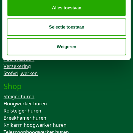
Contact
Alles toestaan
085 4899 700
Selectie toestaan
info@machineverhuur.nl
Links
Weigeren
Over ons
Voorwaarden
Verzekering
Stofvrij werken
Shop
Steiger huren
Hoogwerker huren
Rolsteiger huren
Breekhamer huren
Knikarm hoogwerker huren
Telescoophoogwerker huren