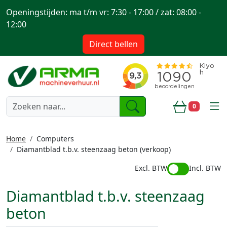
Openingstijden: ma t/m vr: 7:30 - 17:00 / zat: 08:00 -
12:00
Direct bellen
togg
0
Winkelwa
Home
Computers
Diamantblad t.b.v. steenzaag beton (verkoop)
Excl. BTW
Incl. BTW
Diamantblad t.b.v. steenzaag
beton