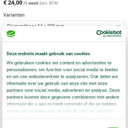
€
24,00
/
1 week
Excl. BTW
Varianten
Aantal:
Reserveer nu
Deze website maakt gebruik van cookies
We gebruiken cookies om content en advertenties te
personaliseren, om functies voor social media te bieden
en om ons websiteverkeer te analyseren. Ook delen we
Geen klantenkaart wél korting
informatie over uw gebruik van onze site met onze
Weekend = 1 huurdag
partners voor social media, adverteren en analyse. Deze
Bezorg-ophaal service
partners kunnen deze gegevens combineren met andere
Avond van te voren halen; geen probleem
informatie die u aan ze heeft verstrekt of die ze hebben
Specialistische machines
verzameld op basis van uw gebruik van hun services.
Toestemmingsselectie