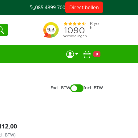
085 4899 700
Direct bellen
0
Winkelwagen
Excl. BTW
Incl. BTW
112,00
cl. BTW)