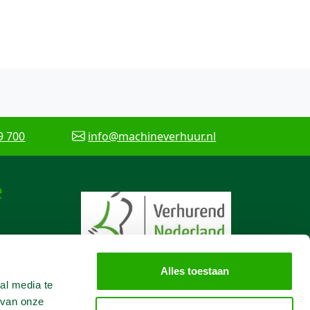
9 700
info@machineverhuur.nl
e
Alles toestaan
al media te
 van onze