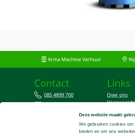
Arma Machine Verhuur
Nij
Contact
Links
085 4899 700
Over ons
Voorwaard
info@machineverhuur.nl
Verzekering
Deze website maakt gebru
Stofvrij wer
We gebruiken cookies om c
bieden en om ons websitev