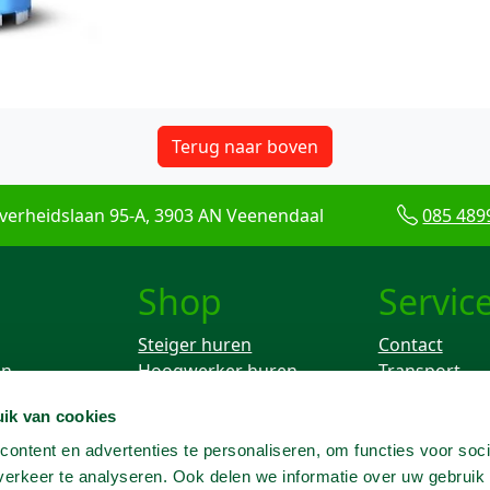
Terug naar boven
verheidslaan 95-A, 3903 AN Veenendaal
085 489
Shop
Servic
Steiger huren
Contact
en
Hoogwerker huren
Transport
Rolsteiger huren
Keuren
ik van cookies
ken
Breekhamer huren
Knikarm hoogwerker
ontent en advertenties te personaliseren, om functies voor soci
huren
erkeer te analyseren. Ook delen we informatie over uw gebruik