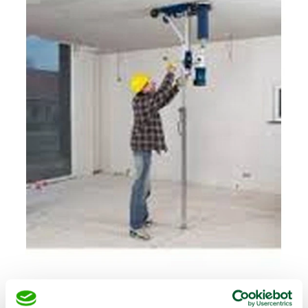
€
24,00
/
1 dag
Excl. BTW