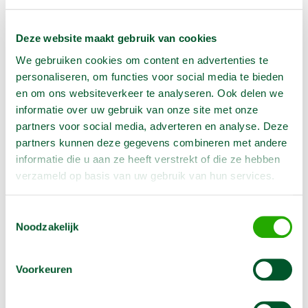
€
72,00
/
1 week
Excl. BTW
In winkelwagen te selecteren
Deze website maakt gebruik van cookies
We gebruiken cookies om content en advertenties te
personaliseren, om functies voor social media te bieden
Geen klantenkaart wél korting
en om ons websiteverkeer te analyseren. Ook delen we
Weekend = 1 huurdag
informatie over uw gebruik van onze site met onze
Bezorg-ophaal service
partners voor social media, adverteren en analyse. Deze
Avond van te voren halen; geen probleem
partners kunnen deze gegevens combineren met andere
Specialistische machines
informatie die u aan ze heeft verstrekt of die ze hebben
verzameld op basis van uw gebruik van hun services.
Producteigenschappen
Toestemmingsselectie
Noodzakelijk
Artikelnummer
1320207
Voorkeuren