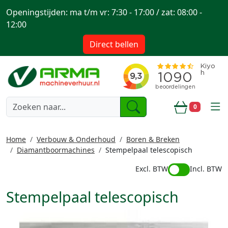
Openingstijden: ma t/m vr: 7:30 - 17:00 / zat: 08:00 -
12:00
Direct bellen
togg
0
Winkelwa
Home
Verbouw & Onderhoud
Boren & Breken
Diamantboormachines
Stempelpaal telescopisch
Excl. BTW
Incl. BTW
Stempelpaal telescopisch