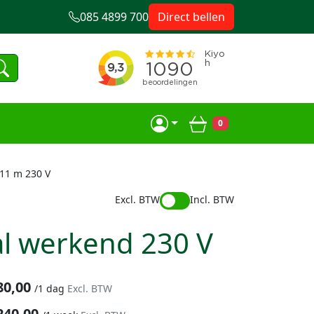
085 4899 700
Direct bellen
0
Winkelwagen
11 m 230 V
Excl. BTW
Incl. BTW
l werkend 230 V
80,00
/
1 dag
Excl. BTW
240,00