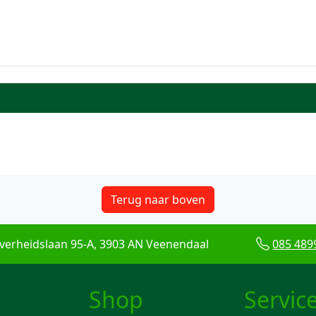
Terug naar boven
verheidslaan 95-A, 3903 AN Veenendaal
085 489
Shop
Servic