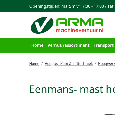
Openingstijden: ma t/m vr: 7:30 - 17:00 / zat:
Home
Verhuurassortiment
Transport
Home
Hoogte,- Klim & Lifttechniek
Hoogwerk
Eenmans- mast ho