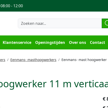
 08:00 - 12:00
Klantenservice
Openingstijden
Over ons
Contact
ers
Eenmans- masthoogwerkers
Eenmans- mast hoogwerker 
ogwerker 11 m verticaa
€
€