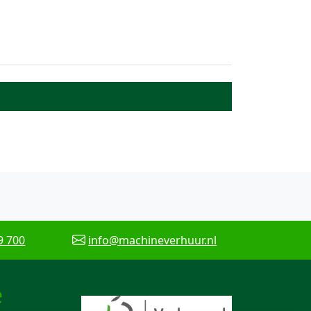
9 700
info@machineverhuur.nl
e