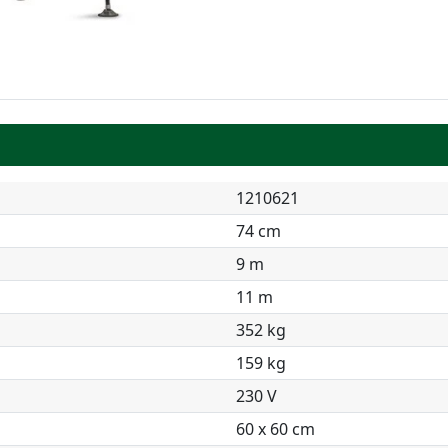
1210621
74 cm
9 m
11 m
352 kg
159 kg
230 V
60 x 60 cm