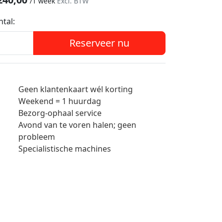
/
1 week
Excl. BTW
ntal:
Reserveer nu
Geen klantenkaart wél korting
Weekend = 1 huurdag
Bezorg-ophaal service
Avond van te voren halen; geen
probleem
Specialistische machines