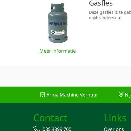
Gasfles
Deze gasfles is te ge
dakbranders etc.
Meer informatie
Arma Machine Verhuur
Nij
Contact
Links
085 4899 700
Over ons