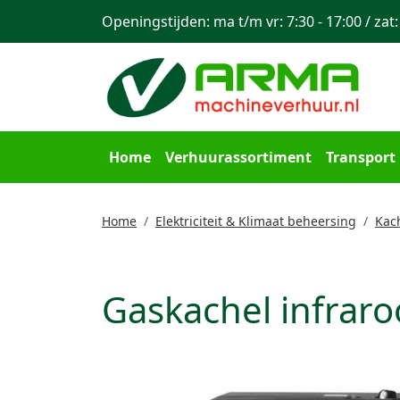
Openingstijden: ma t/m vr: 7:30 - 17:00 / zat:
Home
Verhuurassortiment
Transport
Home
Elektriciteit & Klimaat beheersing
Kac
Gaskachel infraro