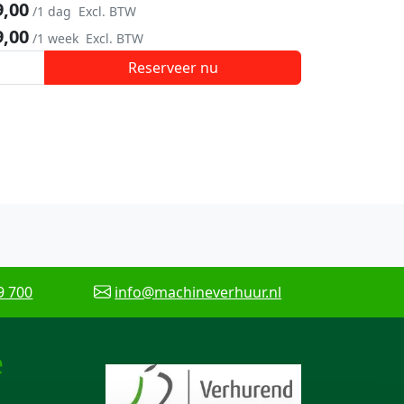
9,00
/1 dag
Excl. BTW
9,00
/1 week
Excl. BTW
Reserveer nu
9 700
info@machineverhuur.nl
e