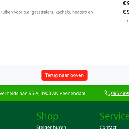
€
€
bruiken voor o.a. gasstralers, kachels, heaters en
Terug naar boven
verheidslaan 95-A, 3903 AN Veenendaal
085 489
Shop
Servic
Steiger huren
Contact