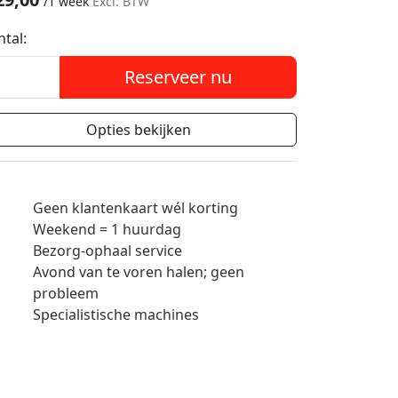
/
1 week
Excl. BTW
ntal:
Reserveer nu
Opties bekijken
Geen klantenkaart wél korting
Weekend = 1 huurdag
Bezorg-ophaal service
Avond van te voren halen; geen
probleem
Specialistische machines