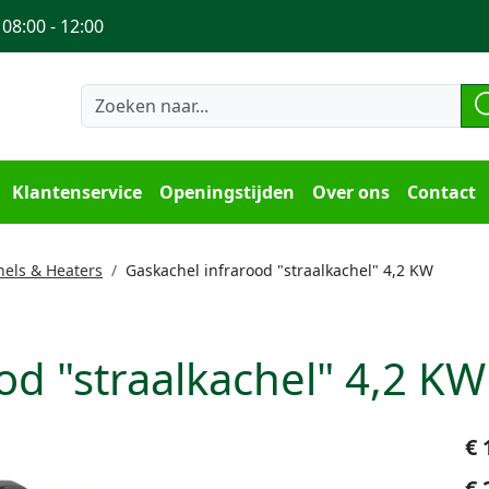
 08:00 - 12:00
Klantenservice
Openingstijden
Over ons
Contact
hels & Heaters
Gaskachel infrarood "straalkachel" 4,2 KW
od "straalkachel" 4,2 KW
€
€