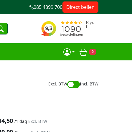
085 4899 700
Direct bellen
0
Winkelwagen
Excl. BTW
Incl. BTW
14,50
/
1 dag
Excl. BTW
29,00