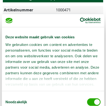
Artikelnummer
1000471
Lengte
200 cm
Breedte
100 cm
Hoogte
200 cm
Deze website maakt gebruik van cookies
We gebruiken cookies om content en advertenties te
personaliseren, om functies voor social media te bieden
Omschrijving
en om ons websiteverkeer te analyseren. Ook delen we
informatie over uw gebruik van onze site met onze
partners voor social media, adverteren en analyse. Deze
Glasrek is ideaal voor het velig vervoeren van glas of
partners kunnen deze gegevens combineren met andere
andere platen. Afhankelijk van het glas wat vervoerd
informatie die u aan ze heeft verstrekt of die ze hebben
moet worden Geschikt voor aanhangwagen met een
verzameld op basis van uw gebruik van hun services.
lengte van 2,50 of 3 m
- Incl. 5 klemstangen
Toestemmingsselectie
Noodzakelijk