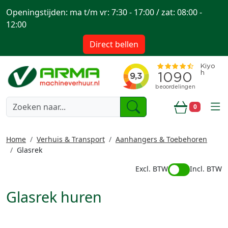
Openingstijden: ma t/m vr: 7:30 - 17:00 / zat: 08:00 -
12:00
Direct bellen
togg
0
Winkelwa
Home
Verhuis & Transport
Aanhangers & Toebehoren
Glasrek
Excl. BTW
Incl. BTW
Glasrek huren