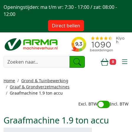
Openingstijden: ma t/m vr: 7:30 - 17:00 / zat: 08:00 -
12:00
Direct bellen
togg
0
Winkelwa
Home
Grond & Tuinbewerking
Graaf & Grondverzetmachines
Graafmachine 1.9 ton accu
Excl. BTW
Incl. BTW
Graafmachine 1.9 ton accu