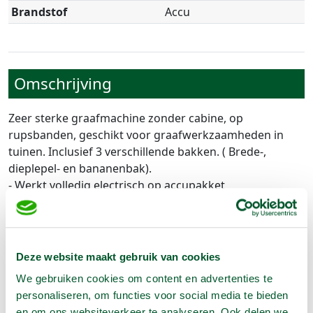
Brandstof
Accu
Omschrijving
Zeer sterke graafmachine zonder cabine, op
rupsbanden, geschikt voor graafwerkzaamheden in
tuinen. Inclusief 3 verschillende bakken. ( Brede-,
dieplepel- en bananenbak).
- Werkt volledig electrisch op accupakket
- Verstelbare onderwagen
Let op :
- Dient door Arma bezorgd te worden
Deze website maakt gebruik van cookies
- Bezorgkosten geldt voor de regio Veenendaal.
We gebruiken cookies om content en advertenties te
Daarbuiten is de prijs op aanvraag.
personaliseren, om functies voor social media te bieden
- Prijs is inclusief slijtage kosten tracks
en om ons websiteverkeer te analyseren. Ook delen we