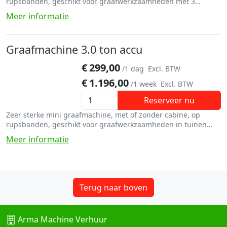
rupsbanden, geschikt voor graafwerkzaamheden met 3
verschillende bakken
Meer informatie
Graafmachine 3.0 ton accu
€
299,00
/1 dag
Excl. BTW
€
1.196,00
/1 week
Excl. BTW
Reserveer nu
Zeer sterke mini graafmachine, met of zonder cabine, op
rupsbanden, geschikt voor graafwerkzaamheden in tuinen
met 3 verschillende bakken.
Meer informatie
Terug naar boven
Arma Machine Verhuur