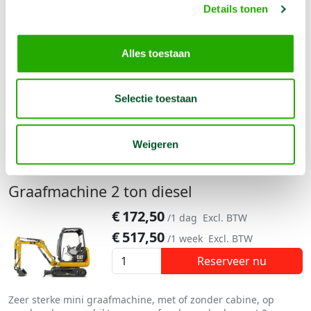
Graafmachine 1.5 ton diesel
Details tonen
€
172,50
/1 dag
Excl. BTW
€
517,50
/1 week
Excl. BTW
Alles toestaan
Reserveer nu
Selectie toestaan
Zeer sterke mini graafmachine, met of zonder cabine, op
rupsbanden, geschikt voor graafwerkzaamheden in tuinen
met 3 verschillende bakken.
Weigeren
Meer informatie
Graafmachine 2 ton diesel
€
172,50
/1 dag
Excl. BTW
€
517,50
/1 week
Excl. BTW
Reserveer nu
Zeer sterke mini graafmachine, met of zonder cabine, op