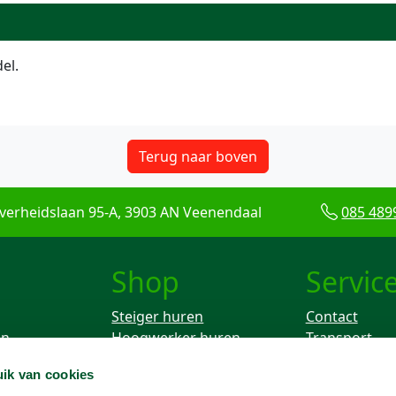
el.
Terug naar boven
verheidslaan 95-A, 3903 AN Veenendaal
085 489
Shop
Servic
Steiger huren
Contact
en
Hoogwerker huren
Transport
Rolsteiger huren
Keuren
ik van cookies
ken
Breekhamer huren