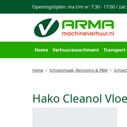
Openingstijden: ma t/m vr: 7:30 - 17:00 / zat:
Home
Verhuurassortiment
Transport
Home
Schoonmaak, Reiniging & PBM
Schoon
Hako Cleanol Vloer