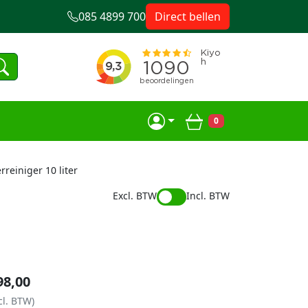
085 4899 700
Direct bellen
0
Winkelwagen
rreiniger 10 liter
Excl. BTW
Incl. BTW
98,00
cl. BTW)