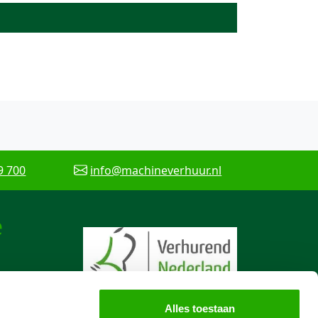
9 700
info@machineverhuur.nl
e
Alles toestaan