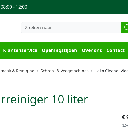
 08:00 - 12:00
Klantenservice
Openingstijden
Over ons
Contact
maak & Reiniging
Schrob- & Veegmachines
Hako Cleanol Vloe
reiniger 10 liter
€
(Ex