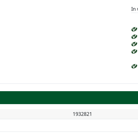
In
1932821