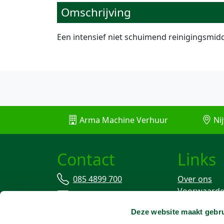
Omschrijving
Een intensief niet schuimend reinigingsmidd
Arma Machine Verhuur
Nij
Contact
Links
085 4899 700
Over ons
Voorwaard
info@machineverhuur.nl
Verzekering
Deze website maakt gebru
Stofvrij wer