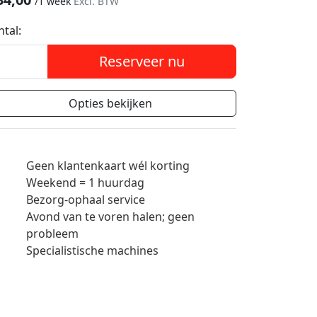
/
1 week
Excl. BTW
ntal:
Reserveer nu
Opties bekijken
Geen klantenkaart wél korting
Weekend = 1 huurdag
Bezorg-ophaal service
Avond van te voren halen; geen
probleem
Specialistische machines