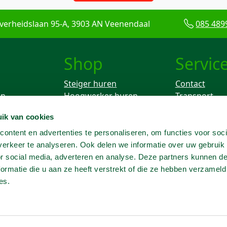
verheidslaan 95-A, 3903 AN Veenendaal
085 489
Shop
Servic
Steiger huren
Contact
en
Hoogwerker huren
Transport
Rolsteiger huren
Keuren
ik van cookies
ken
Breekhamer huren
Knikarm hoogwerker
ontent en advertenties te personaliseren, om functies voor soci
huren
erkeer te analyseren. Ook delen we informatie over uw gebruik
Telescoophoogwerker
or social media, adverteren en analyse. Deze partners kunnen 
huren
ormatie die u aan ze heeft verstrekt of die ze hebben verzameld
Trilplaat huren
es.
Grondboor huren
Heater huren
Hogedrukreiniger huren