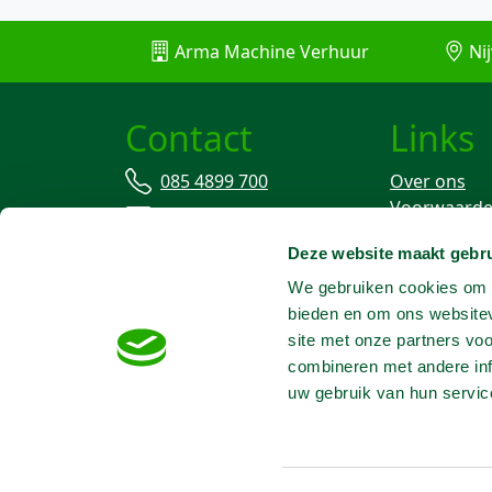
Arma Machine Verhuur
Nij
Contact
Links
085 4899 700
Over ons
Voorwaard
info@machineverhuur.nl
Verzekering
Deze website maakt gebru
Stofvrij wer
We gebruiken cookies om c
bieden en om ons websitev
site met onze partners vo
combineren met andere inf
uw gebruik van hun servic