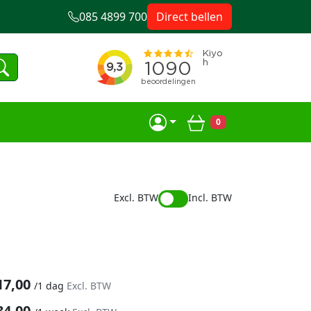
085 4899 700
Direct bellen
0
Winkelwagen
Excl. BTW
Incl. BTW
17,00
/
1 dag
Excl. BTW
34,00