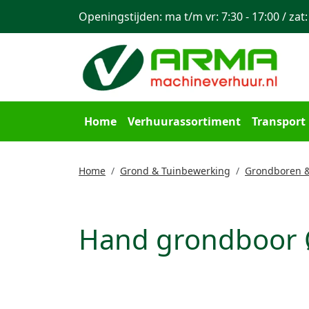
Openingstijden: ma t/m vr: 7:30 - 17:00 / zat:
Home
Verhuurassortiment
Transport
Home
Grond & Tuinbewerking
Grondboren 
Hand grondboor 