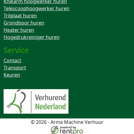
Knikarm hoogwerker huren
Telescoophoogwerker huren
Trilplaat huren
Grondboor huren
Heater huren
Hogedrukreiniger huren
Service
Contact
Transport
Keuren
© 2026 - Arma Machine Verhuur