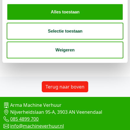
€
11,00
/1 dag
Excl. BTW
Alles toestaan
€
22,00
/1 week
Excl. BTW
In winkelwagen te selecteren
Selectie toestaan
Verlengstuk heeft een lengte van 110 cm. Kan met meerdere
Weigeren
verlengingen verlengd worden.
Meer informatie
Terug naar boven
Arma Machine Verhuur
Nijverheidslaan 95-A, 3903 AN Veenendaal
085 4899 700
info@machineverhuur.nl