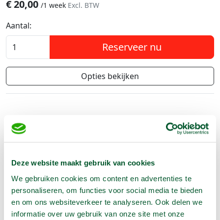
€
20,00
/
1 week
Excl. BTW
Aantal:
Reserveer nu
Opties bekijken
Geen klantenkaart wél korting
Weekend = 1 huurdag
Bezorg-ophaal service
Avond van te voren halen; geen probleem
Deze website maakt gebruik van cookies
Specialistische machines
We gebruiken cookies om content en advertenties te
personaliseren, om functies voor social media te bieden
en om ons websiteverkeer te analyseren. Ook delen we
Producteigenschappen
informatie over uw gebruik van onze site met onze