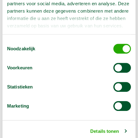
partners voor social media, adverteren en analyse. Deze
partners kunnen deze gegevens combineren met andere
Artikelnummer
1400106
informatie die u aan ze heeft verstrekt of die ze hebben
Lengte
100 cm
verzameld op basis van uw gebruik van hun services.
Diameter
6 cm
Toestemmingsselectie
Noodzakelijk
Omschrijving
Voorkeuren
Met deze grondboor kunt u eenvoudig en snel gaten
boren voor palen.
Statistieken
Marketing
Opties
Details tonen
Hand grondboor verlengstuk