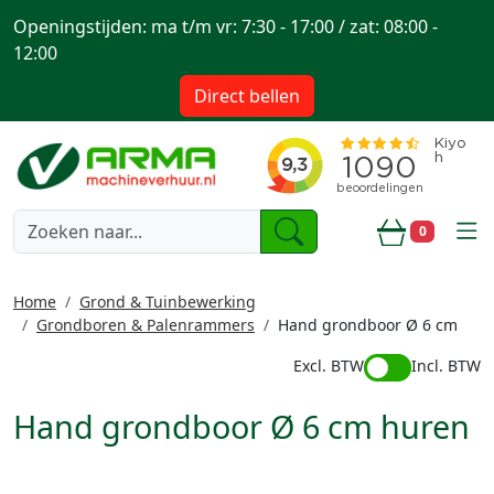
Openingstijden: ma t/m vr: 7:30 - 17:00 / zat: 08:00 -
12:00
Direct bellen
togg
0
Winkelwa
Home
Grond & Tuinbewerking
Grondboren & Palenrammers
Hand grondboor Ø 6 cm
Excl. BTW
Incl. BTW
Hand grondboor Ø 6 cm huren