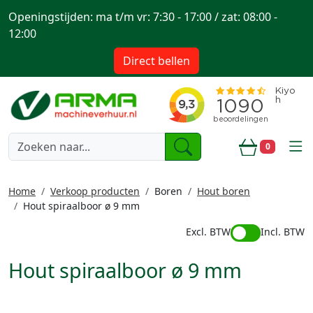
Openingstijden: ma t/m vr: 7:30 - 17:00 / zat: 08:00 -
12:00
Direct bellen
togg
0
Winkelwa
Home
Verkoop producten
Boren
Hout boren
Hout spiraalboor ø 9 mm
Excl. BTW
Incl. BTW
Hout spiraalboor ø 9 mm