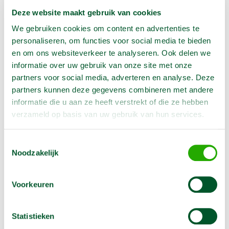
Deze website maakt gebruik van cookies
Aantal:
We gebruiken cookies om content en advertenties te
In Winkelwagen
personaliseren, om functies voor social media te bieden
en om ons websiteverkeer te analyseren. Ook delen we
informatie over uw gebruik van onze site met onze
partners voor social media, adverteren en analyse. Deze
Geen klantenkaart wél korting
partners kunnen deze gegevens combineren met andere
Weekend = 1 huurdag
informatie die u aan ze heeft verstrekt of die ze hebben
Bezorg-ophaal service
verzameld op basis van uw gebruik van hun services.
Avond van te voren halen; geen probleem
Specialistische machines
Toestemmingsselectie
Noodzakelijk
Voorkeuren
Producteigenschappen
Artikelnummer
2000263
Statistieken