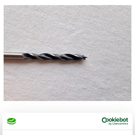
€
3,78
(Excl. BTW)