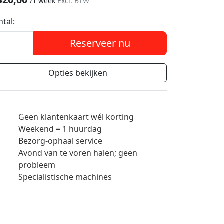
/
1 week
Excl. BTW
ntal:
Reserveer nu
Opties bekijken
Geen klantenkaart wél korting
Weekend = 1 huurdag
Bezorg-ophaal service
Avond van te voren halen; geen
probleem
Specialistische machines