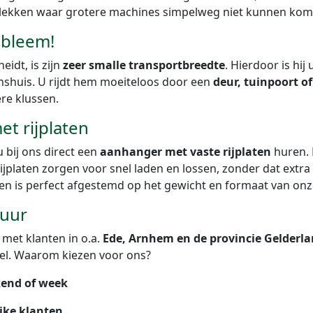
plekken waar grotere machines simpelweg niet kunnen kom
obleem!
idt, is zijn
zeer smalle transportbreedte
. Hierdoor is hij
enshuis. U rijdt hem moeiteloos door een
deur, tuinpoort of
ere klussen.
t rijplaten
 bij ons direct een
aanhanger met vaste rijplaten
huren. 
ijplaten zorgen voor snel laden en lossen, zonder dat extr
en is perfect afgestemd op het gewicht en formaat van onz
huur
, met klanten in o.a.
Ede, Arnhem en de provincie Gelderl
el. Waarom kiezen voor ons?
kend of week
ijke klanten