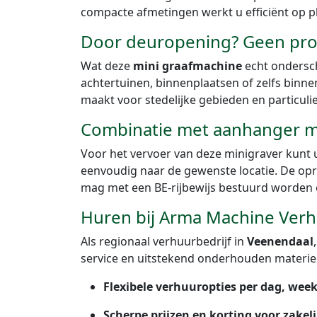
compacte afmetingen werkt u efficiënt op 
Door deuropening? Geen pr
Wat deze
mini graafmachine
echt ondersche
achtertuinen, binnenplaatsen of zelfs binn
maakt voor stedelijke gebieden en particuli
Combinatie met aanhanger me
Voor het vervoer van deze minigraver kunt u
eenvoudig naar de gewenste locatie. De opr
mag met een BE-rijbewijs bestuurd worden 
Huren bij Arma Machine Ver
Als regionaal verhuurbedrijf in
Veenendaal
service en uitstekend onderhouden materie
Flexibele verhuuropties per dag, wee
Scherpe prijzen en korting voor zakel