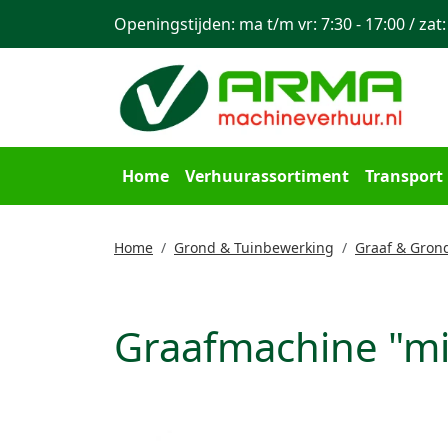
Openingstijden: ma t/m vr: 7:30 - 17:00 / zat:
Home
Verhuurassortiment
Transport
Home
Grond & Tuinbewerking
Graaf & Gron
Graafmachine "min