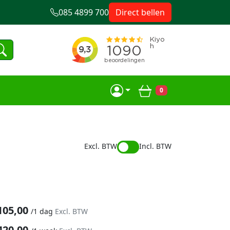
085 4899 700
Direct bellen
0
Winkelwagen
Excl. BTW
Incl. BTW
105,00
/
1 dag
Excl. BTW
420,00