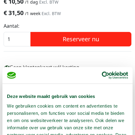
€
10,50
/
1 dag
Excl. BTW
€
31,50
/
1 week
Excl. BTW
Aantal:
Reserveer nu
Geen klantenkaart wél korting
Weekend = 1 huurdag
Bezorg-ophaal service
Avond van te voren halen; geen probleem
Specialistische machines
Deze website maakt gebruik van cookies
We gebruiken cookies om content en advertenties te
personaliseren, om functies voor social media te bieden
en om ons websiteverkeer te analyseren. Ook delen we
Producteigenschappen
informatie over uw gebruik van onze site met onze
partners voor social media, adverteren en analyse. Deze