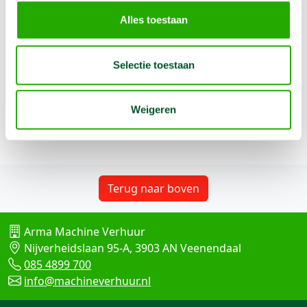
aan de NEN 2484 norm en worden jaarlijks gekeurd.
Alles toestaan
Let op :
werkhoogte = vloerhoogte + 2 mtr
Selectie toestaan
Weigeren
Terug naar boven
Arma Machine Verhuur
Nijverheidslaan 95-A, 3903 AN Veenendaal
085 4899 700
info@machineverhuur.nl