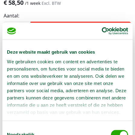
€
58,50
/
1 week
Excl. BTW
Aantal:
Reserveer nu
Deze website maakt gebruik van cookies
Geen klantenkaart wél korting
We gebruiken cookies om content en advertenties te
Weekend = 1 huurdag
personaliseren, om functies voor social media te bieden
Bezorg-ophaal service
en om ons websiteverkeer te analyseren. Ook delen we
Avond van te voren halen; geen probleem
informatie over uw gebruik van onze site met onze
Specialistische machines
partners voor social media, adverteren en analyse. Deze
partners kunnen deze gegevens combineren met andere
informatie die u aan ze heeft verstrekt of die ze hebben
verzameld op basis van uw gebruik van hun services.
Producteigenschappen
Toestemmingsselectie
Artikelnummer
1300751
Noodzakelijk