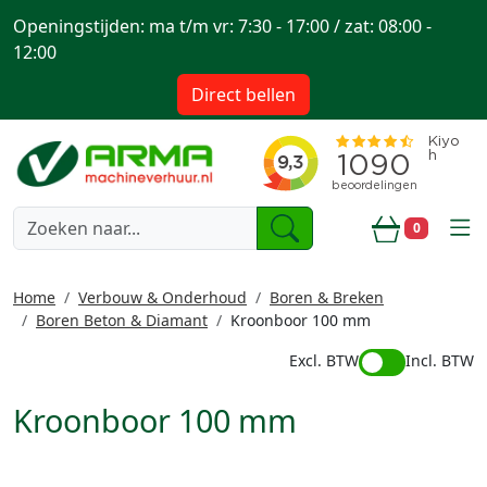
Openingstijden: ma t/m vr: 7:30 - 17:00 / zat: 08:00 -
12:00
Direct bellen
togg
0
Winkelwa
Home
Verbouw & Onderhoud
Boren & Breken
Boren Beton & Diamant
Kroonboor 100 mm
Excl. BTW
Incl. BTW
Kroonboor 100 mm