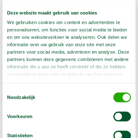
€
5,75
(Excl. BTW)
Deze website maakt gebruik van cookies
Aantal:
We gebruiken cookies om content en advertenties te
personaliseren, om functies voor social media te bieden
In Winkelwagen
en om ons websiteverkeer te analyseren. Ook delen we
informatie over uw gebruik van onze site met onze
partners voor social media, adverteren en analyse. Deze
partners kunnen deze gegevens combineren met andere
Geen klantenkaart wél korting
informatie die u aan ze heeft verstrekt of die ze hebben
Weekend = 1 huurdag
verzameld op basis van uw gebruik van hun services.
Bezorg-ophaal service
Avond van te voren halen; geen probleem
Toestemmingsselectie
Specialistische machines
Noodzakelijk
Voorkeuren
Producteigenschappen
Statistieken