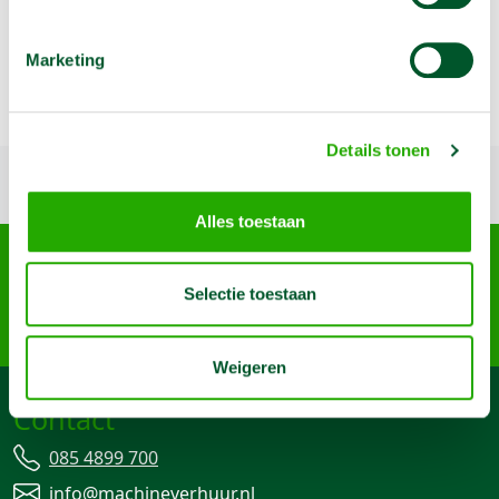
Artikelnummer
2000609
Dikte
Korrel 40
Marketing
Materiaal
Conisch Zirkonium
Details tonen
Terug naar boven
Alles toestaan
Arma Machine Verhuur
Nijverheidslaan 95-A, 3903 AN Veenendaal
Selectie toestaan
085 4899 700
info@machineverhuur.nl
Weigeren
Contact
085 4899 700
info@machineverhuur.nl