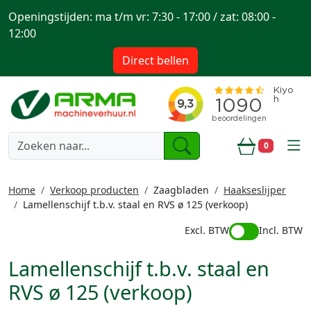
Openingstijden: ma t/m vr: 7:30 - 17:00 / zat: 08:00 -
12:00
Direct bellen
togg
0
Winkelwa
Home
Verkoop producten
Zaagbladen
Haakseslijper
Lamellenschijf t.b.v. staal en RVS ø 125 (verkoop)
Excl. BTW
Incl. BTW
Lamellenschijf t.b.v. staal en
RVS ø 125 (verkoop)