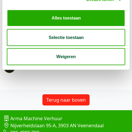
Geschikt voor het afvoeren van dampen veroorzaakt
Alles toestaan
door lassen met een flexibele arm.
Selectie toestaan
Weigeren
Terug naar boven
Arma Machine Verhuur
Nijverheidslaan 95-A, 3903 AN Veenendaal