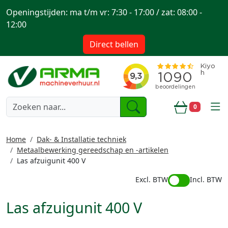
Openingstijden: ma t/m vr: 7:30 - 17:00 / zat: 08:00 -
12:00
Direct bellen
togg
0
Winkelwa
Home
Dak- & Installatie techniek
Metaalbewerking gereedschap en -artikelen
Las afzuigunit 400 V
Excl. BTW
Incl. BTW
Las afzuigunit 400 V