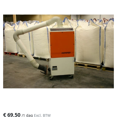
€
69,50
/
1 dag
Excl. BTW