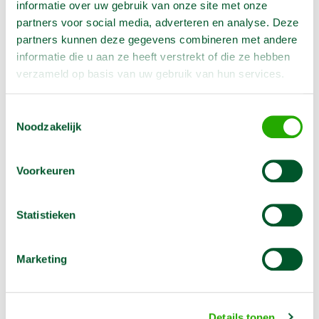
Artikelnummer
1510591
informatie over uw gebruik van onze site met onze
partners voor social media, adverteren en analyse. Deze
Lengte
93 cm
partners kunnen deze gegevens combineren met andere
Lengte
93 cm
informatie die u aan ze heeft verstrekt of die ze hebben
verzameld op basis van uw gebruik van hun services.
Breedte
65.5 cm
Hoogte
183 cm
Toestemmingsselectie
Hoogte
183 cm
Noodzakelijk
Vermogen
1.25 A
Voeding
400 V
Voorkeuren
Capaciteit
19000 m³
Statistieken
Diameter
Zuigmond 32.5 cm
Aansluiting
CEE16 A/ 5 p
Marketing
Omschrijving
Details tonen