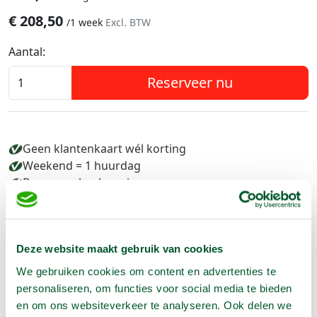
€
208,50
/
1 week
Excl. BTW
Aantal:
Reserveer nu
Geen klantenkaart wél korting
Weekend = 1 huurdag
Bezorg-ophaal service
Avond van te voren halen; geen probleem
Specialistische machines
Deze website maakt gebruik van cookies
We gebruiken cookies om content en advertenties te
Producteigenschappen
personaliseren, om functies voor social media te bieden
en om ons websiteverkeer te analyseren. Ook delen we