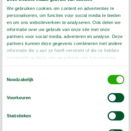
Weekend = 1 huurdag
We gebruiken cookies om content en advertenties te
Bezorg-ophaal service
personaliseren, om functies voor social media te bieden
Avond van te voren halen; geen probleem
en om ons websiteverkeer te analyseren. Ook delen we
Specialistische machines
informatie over uw gebruik van onze site met onze
partners voor social media, adverteren en analyse. Deze
partners kunnen deze gegevens combineren met andere
informatie die u aan ze heeft verstrekt of die ze hebben
Producteigenschappen
verzameld op basis van uw gebruik van hun services.
Artikelnummer
1992316
Toestemmingsselectie
Noodzakelijk
Voorkeuren
Omschrijving
Statistieken
Prijs is per kg en het verbruik wordt per 100 gram
berekend.