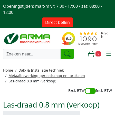
Openingstijden: ma t/m vr: 7:30 - 17:00 / zat: 08:00 -
12:00
Direct bellen
togg
0
Winkelwa
Home
Dak- & Installatie techniek
Metaalbewerking gereedschap en -artikelen
Las-draad 0.8 mm (verkoop)
Excl. BTW
Incl. BTW
Las-draad 0.8 mm (verkoop)