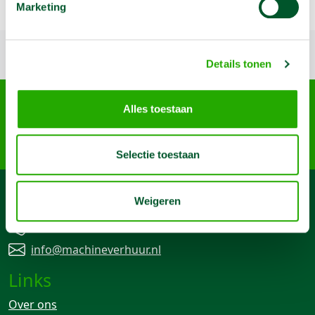
Marketing
Terug naar boven
Details tonen
Arma Machine Verhuur
Alles toestaan
Nijverheidslaan 95-A, 3903 AN Veenendaal
085 4899 700
info@machineverhuur.nl
Selectie toestaan
Contact
Weigeren
085 4899 700
info@machineverhuur.nl
Links
Over ons