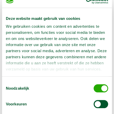
€
27,00
/
1 week
Excl. BTW
In winkelwagen te selecteren
Deze website maakt gebruik van cookies
We gebruiken cookies om content en advertenties te
Geen klantenkaart wél korting
personaliseren, om functies voor social media te bieden
Weekend = 1 huurdag
en om ons websiteverkeer te analyseren. Ook delen we
Bezorg-ophaal service
informatie over uw gebruik van onze site met onze
Avond van te voren halen; geen probleem
partners voor social media, adverteren en analyse. Deze
Specialistische machines
partners kunnen deze gegevens combineren met andere
informatie die u aan ze heeft verstrekt of die ze hebben
verzameld op basis van uw gebruik van hun services.
Producteigenschappen
Toestemmingsselectie
Noodzakelijk
Artikelnummer
1100321
Lengte
10 m
Voorkeuren