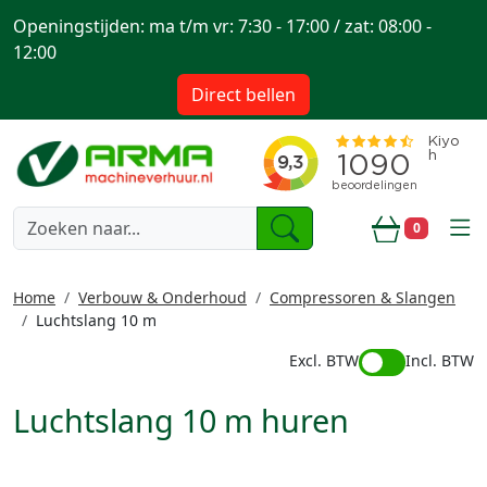
Openingstijden: ma t/m vr: 7:30 - 17:00 / zat: 08:00 -
12:00
Direct bellen
togg
0
Winkelwa
Home
Verbouw & Onderhoud
Compressoren & Slangen
Luchtslang 10 m
Excl. BTW
Incl. BTW
Luchtslang 10 m huren