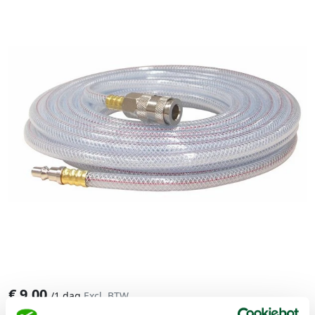
€
9,00
/
1 dag
Excl. BTW