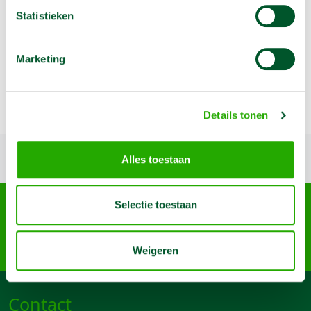
Statistieken
Omschrijving
Marketing
Gecshikt voor compressoren van 85 tot 350 l
- Incl. 2 stuks Orion koppelingen
Details tonen
Terug naar boven
Alles toestaan
Arma Machine Verhuur
Selectie toestaan
Nijverheidslaan 95-A, 3903 AN Veenendaal
085 4899 700
info@machineverhuur.nl
Weigeren
Contact