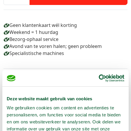
Geen klantenkaart wél korting
Weekend = 1 huurdag
Bezorg-ophaal service
Avond van te voren halen; geen probleem
Specialistische machines
Producteigenschappen
Artikelnummer
1260021
Deze website maakt gebruik van cookies
Vloerhoogte
5.95 m
We gebruiken cookies om content en advertenties te
personaliseren, om functies voor social media te bieden
Werkhoogte
7.95 m
en om ons websiteverkeer te analyseren. Ook delen we
Eigen gewicht
1150 kg
informatie over uw gebruik van onze site met onze