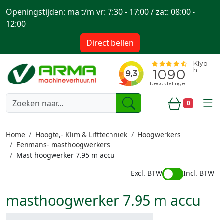
Openingstijden: ma t/m vr: 7:30 - 17:00 / zat: 08:00 -
12:00
Direct bellen
togg
0
Winkelwa
Home
Hoogte,- Klim & Lifttechniek
Hoogwerkers
Eenmans- masthoogwerkers
Mast hoogwerker 7.95 m accu
Excl. BTW
Incl. BTW
masthoogwerker 7.95 m accu