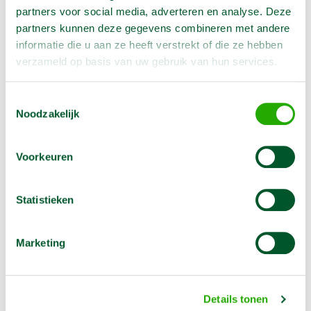
Hefvermogen
200 kg
partners voor social media, adverteren en analyse. Deze
partners kunnen deze gegevens combineren met andere
Brandstof
Accu
informatie die u aan ze heeft verstrekt of die ze hebben
Platform afmeting
0.77 x 1.38 m
verzameld op basis van uw gebruik van hun services.
Transport afmeting
0,79 x 1,40 x 1.98 m
Toestemmingsselectie
Zelfrijdend
Ja
Noodzakelijk
Non marking
Ja
Gebruik
Binnen
Voorkeuren
Statistieken
Omschrijving
Marketing
Deze elektrische masthoogwerker is geschikt om
werkzaamheden te verrichten recht naar boven of
langs vlakke
Details tonen
gevels en wanden.