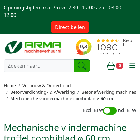
Openingstijden: ma t/m vr: 7:30 - 17:00 / zat: 08:00 -
12:00
Direct bellen
togg
0
Winkelwa
Home
Verbouw & Onderhoud
Betonverdichting- & Afwerking
Betonafwerking machines
Mechanische vlindermachine combiblad ø 60 cm
Excl. BTW
Incl. BTW
Mechanische vlindermachine
troffel combiblad ø 60 cm