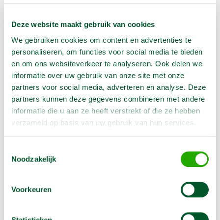
Geen klantenkaart wél korting
Deze website maakt gebruik van cookies
Weekend = 1 huurdag
We gebruiken cookies om content en advertenties te
Bezorg-ophaal service
personaliseren, om functies voor social media te bieden
Avond van te voren halen; geen probleem
en om ons websiteverkeer te analyseren. Ook delen we
Specialistische machines
informatie over uw gebruik van onze site met onze
partners voor social media, adverteren en analyse. Deze
partners kunnen deze gegevens combineren met andere
informatie die u aan ze heeft verstrekt of die ze hebben
Producteigenschappen
verzameld op basis van uw gebruik van hun services.
Artikelnummer
1039554
Toestemmingsselectie
Noodzakelijk
Diameter
60 cm
Voorkeuren
Omschrijving
Statistieken