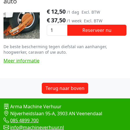
auto
€
12,50
/1 dag
Excl. BTW
€
37,50
/1 week
Excl. BTW
Reserveer nu
De beste bescherming tegen diefstal van aanhanger,
hoogwerker, caravan of uw auto.
Meer informatie
Terug naar boven
Arma Machine Verhuur
Nijverheidslaan 95-A, 3903 AN Veenendaal
085 4899 700
info@machineverhuur.nl