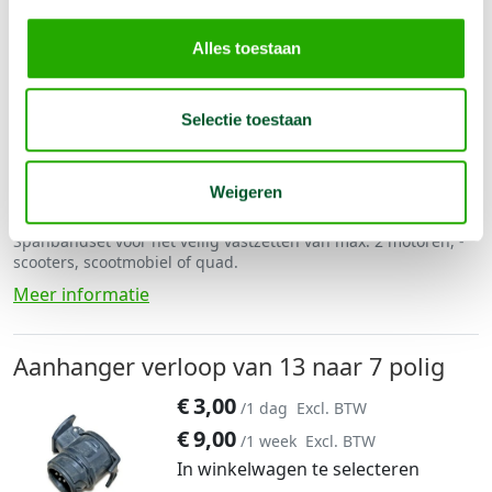
Alles toestaan
Opties
Spanbanden set
Selectie toestaan
€
11,00
/1 dag
Excl. BTW
€
33,00
/1 week
Excl. BTW
Weigeren
In winkelwagen te selecteren
Spanbandset voor het veilig vastzetten van max. 2 motoren, -
scooters, scootmobiel of quad.
Meer informatie
Aanhanger verloop van 13 naar 7 polig
€
3,00
/1 dag
Excl. BTW
€
9,00
/1 week
Excl. BTW
In winkelwagen te selecteren