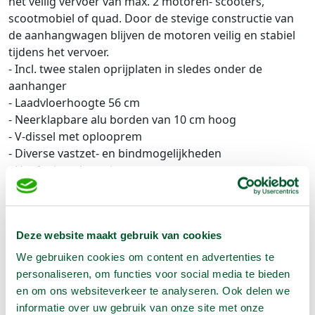
het veilig vervoer van max. 2 motoren- scooters,
scootmobiel of quad. Door de stevige constructie van
de aanhangwagen blijven de motoren veilig en stabiel
tijdens het vervoer.
- Incl. twee stalen oprijplaten in sledes onder de
aanhanger
- Laadvloerhoogte 56 cm
- Neerklapbare alu borden van 10 cm hoog
- V-dissel met oplooprem
- Diverse vastzet- en bindmogelijkheden
- Heeft eigen kenteken
- Verlichtingssnoer
Regelgeving m.b.t. het rijden met aanhanger:
Deze website maakt gebruik van cookies
Trekvermogen auto > gewicht aanhanger +
laadvermogen aanhanger
We gebruiken cookies om content en advertenties te
Rijbewijs B mag als
:
personaliseren, om functies voor social media te bieden
Gewicht - en laadvermogen auto + gewicht- en
en om ons websiteverkeer te analyseren. Ook delen we
laadvermogen aanhanger < 3.500 kg
informatie over uw gebruik van onze site met onze