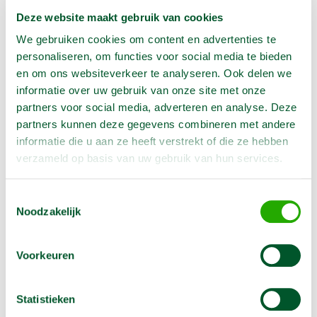
Deze website maakt gebruik van cookies
Aantal:
We gebruiken cookies om content en advertenties te
In Winkelwagen
personaliseren, om functies voor social media te bieden
en om ons websiteverkeer te analyseren. Ook delen we
informatie over uw gebruik van onze site met onze
partners voor social media, adverteren en analyse. Deze
Geen klantenkaart wél korting
partners kunnen deze gegevens combineren met andere
Weekend = 1 huurdag
informatie die u aan ze heeft verstrekt of die ze hebben
Bezorg-ophaal service
verzameld op basis van uw gebruik van hun services.
Avond van te voren halen; geen probleem
Specialistische machines
Toestemmingsselectie
Noodzakelijk
Voorkeuren
Producteigenschappen
Artikelnummer
2000417
Statistieken