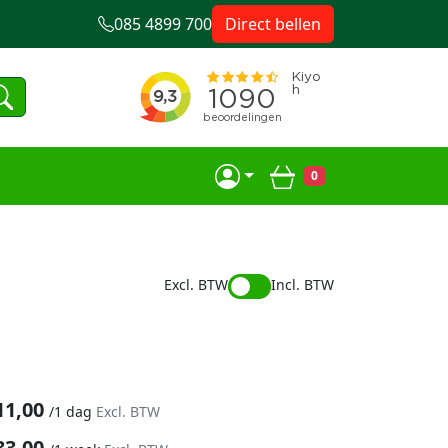
085 4899 700
Direct bellen
0
Winkelwagen
Excl. BTW
Incl. BTW
11,00
/
1 dag
Excl. BTW
33,00