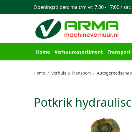
Openingstijden: ma t/m vr: 7:30 - 17:00 / zat:
Home
Verhuurassortiment
Transport
Home
Verhuis & Transport
Autogereedschap
Potkrik hydraulis