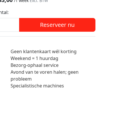
/
1 week
Excl. BTW
ntal:
Reserveer nu
Geen klantenkaart wél korting
Weekend = 1 huurdag
Bezorg-ophaal service
Avond van te voren halen; geen
probleem
Specialistische machines