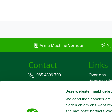
Arma Machine Verhuur
Nij
Contact
Links
085 4899 700
Over ons
Voorwaard
info@machineverhuur.nl
Verzekering
Deze website maakt gebru
Stofvrij wer
We gebruiken cookies om c
bieden en om ons websitev
site met onze partners vo