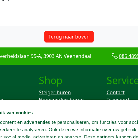
Terug naar boven
verheidslaan 95-A, 3903 AN Veenendaal
085 489
Shop
Servic
Steiger huren
Contact
en
Hoogwerker huren
Transport
Rolsteiger huren
Keuren
ik van cookies
ken
Breekhamer huren
Knikarm hoogwerker
ontent en advertenties te personaliseren, om functies voor soci
huren
erkeer te analyseren. Ook delen we informatie over uw gebruik
Telescoophoogwerker
or social media, adverteren en analyse. Deze partners kunnen 