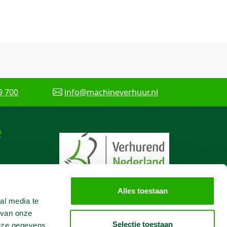
9 700
info@machineverhuur.nl
e
Alles toestaan
al media te
 van onze
Selectie toestaan
deze gegevens