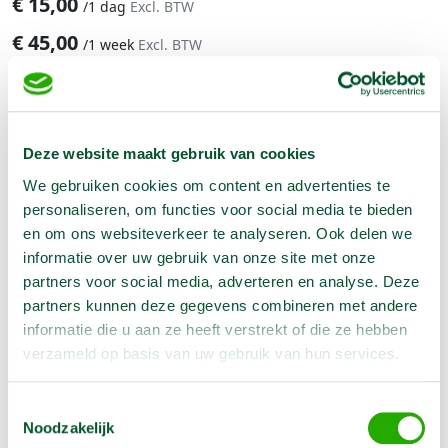
€
15,00
/
1 dag
Excl. BTW
€
45,00
/
1 week
Excl. BTW
Aantal:
Reserveer nu
Deze website maakt gebruik van cookies
We gebruiken cookies om content en advertenties te
personaliseren, om functies voor social media te bieden
Geen klantenkaart wél korting
en om ons websiteverkeer te analyseren. Ook delen we
Weekend = 1 huurdag
informatie over uw gebruik van onze site met onze
Bezorg-ophaal service
partners voor social media, adverteren en analyse. Deze
Avond van te voren halen; geen probleem
partners kunnen deze gegevens combineren met andere
Specialistische machines
informatie die u aan ze heeft verstrekt of die ze hebben
verzameld op basis van uw gebruik van hun services.
Toestemmingsselectie
Producteigenschappen
Noodzakelijk