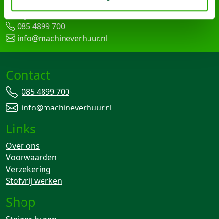
Arma Machine Verhuur
Nijverheidslaan 95-A, 3903 AN Veenendaal
085 4899 700
info@machineverhuur.nl
Contact
085 4899 700
info@machineverhuur.nl
Links
Over ons
Voorwaarden
Verzekering
Stofvrij werken
Shop
Steiger huren