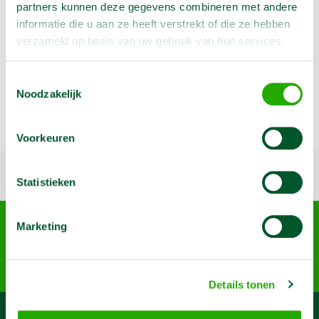
partners kunnen deze gegevens combineren met andere
informatie die u aan ze heeft verstrekt of die ze hebben
verzameld op basis van uw gebruik van hun services.
Geen klantenkaart wél korting
Weekend = 1 huurdag
Bezorg-ophaal service
Toestemmingsselectie
Noodzakelijk
Avond van te voren halen; geen probleem
Specialistische machines
Voorkeuren
Terug naar boven
Statistieken
Arma Machine Verhuur
Marketing
Nijverheidslaan 95-A, 3903 AN Veenendaal
085 4899 700
info@machineverhuur.nl
Details tonen