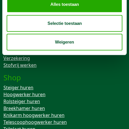
Contact
Alles toestaan
085 4899 700
info@machineverhuur.nl
Selectie toestaan
Links
Weigeren
Over ons
Voorwaarden
Verzekering
Stofvrij werken
Shop
Steiger huren
Hoogwerker huren
Rolsteiger huren
Breekhamer huren
Knikarm hoogwerker huren
Telescoophoogwerker huren
Trilplaat huren