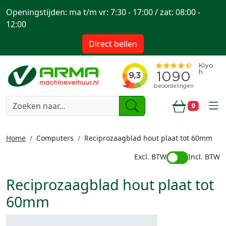
Openingstijden: ma t/m vr: 7:30 - 17:00 / zat: 08:00 -
12:00
Direct bellen
togg
0
Winkelwa
Home
Computers
Reciprozaagblad hout plaat tot 60mm
Excl. BTW
Incl. BTW
Reciprozaagblad hout plaat tot
60mm