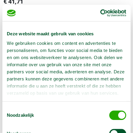
€
41,71
(Excl. BTW)
Aantal:
In Winkelwagen
Deze website maakt gebruik van cookies
We gebruiken cookies om content en advertenties te
personaliseren, om functies voor social media te bieden
en om ons websiteverkeer te analyseren. Ook delen we
Geen klantenkaart wél korting
informatie over uw gebruik van onze site met onze
Weekend = 1 huurdag
partners voor social media, adverteren en analyse. Deze
Bezorg-ophaal service
partners kunnen deze gegevens combineren met andere
Avond van te voren halen; geen probleem
informatie die u aan ze heeft verstrekt of die ze hebben
Specialistische machines
verzameld op basis van uw gebruik van hun services.
Toestemmingsselectie
Noodzakelijk
Producteigenschappen