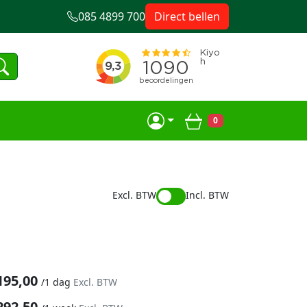
085 4899 700
Direct bellen
0
Winkelwagen
Excl. BTW
Incl. BTW
195,00
/
1 dag
Excl. BTW
292,50