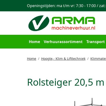
Openingstijden: ma t/m vr: 7:30 - 17:00 / zat:
Home
Verhuurassortiment
Transport
Home
Hoogte,- Klim & Lifttechniek
Klimmater
Rolsteiger 20,5 m