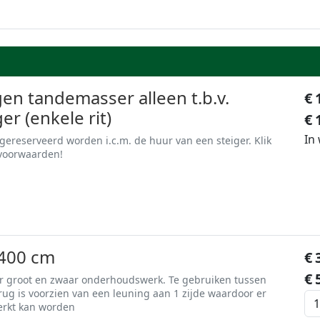
n tandemasser alleen t.b.v.
€
er (enkele rit)
€
In
ereserveerd worden i.c.m. de huur van een steiger. Klik
 voorwaarden!
400 cm
€
€
or groot en zwaar onderhoudswerk. Te gebruiken tussen
rug is voorzien van een leuning aan 1 zijde waardoor er
erkt kan worden