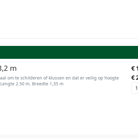
8,2 m
€
€
eaal om te schilderen of klussen en dat er veilig op hoogte
Lengte 2.50 m. Breedte 1,35 m