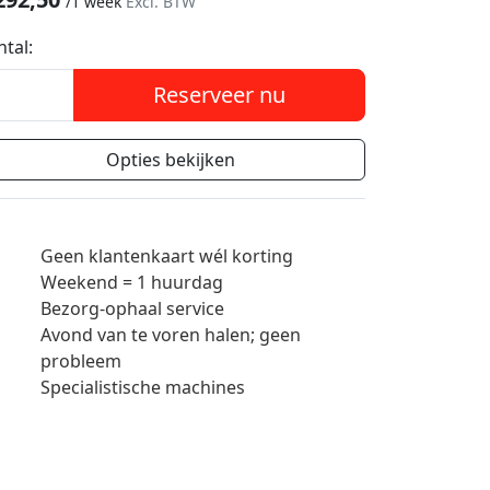
/
1 week
Excl. BTW
ntal:
Reserveer nu
Opties bekijken
Geen klantenkaart wél korting
Weekend = 1 huurdag
Bezorg-ophaal service
Avond van te voren halen; geen
probleem
Specialistische machines