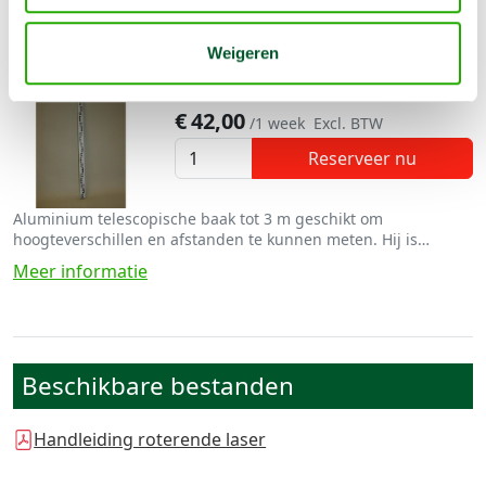
Baak telescopisch
Weigeren
€
14,00
/1 dag
Excl. BTW
€
42,00
/1 week
Excl. BTW
Reserveer nu
Aluminium telescopische baak tot 3 m geschikt om
hoogteverschillen en afstanden te kunnen meten. Hij is
voorzien van een streepjescode of maatstrepen, bijvoorbeeld
Meer informatie
in het zogenaamde E-patroon
Beschikbare bestanden
Handleiding roterende laser