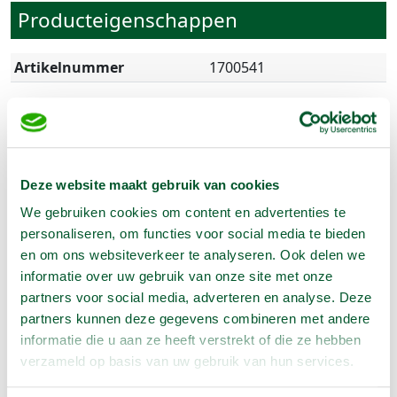
Producteigenschappen
Artikelnummer
1700541
Omschrijving
Deze website maakt gebruik van cookies
Elektronisch waterpasinstrument waarmee één
We gebruiken cookies om content en advertenties te
persoon hoogtes kan uitzetten of controleren ten
personaliseren, om functies voor social media te bieden
opzichte van het referentievlak van de laser. De laser is
en om ons websiteverkeer te analyseren. Ook delen we
geschikt voor constructiewerkzaamheden en
informatie over uw gebruik van onze site met onze
grondwerk.
partners voor social media, adverteren en analyse. Deze
- Elektronisch
partners kunnen deze gegevens combineren met andere
- Afwijking op 100 mtr 5 mm
informatie die u aan ze heeft verstrekt of die ze hebben
- Statief max. 1,55 mtr
verzameld op basis van uw gebruik van hun services.
- Inclusief ontvanger
- Afwijking op 100 mtr 5 mm-