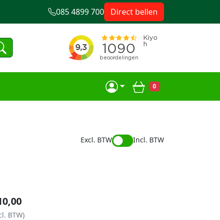
085 4899 700
Direct bellen
0
Winkelwagen
Excl. BTW
Incl. BTW
10,00
cl. BTW)