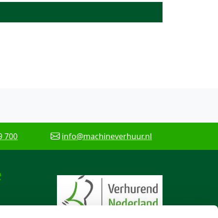
9 700
info@machineverhuur.nl
e