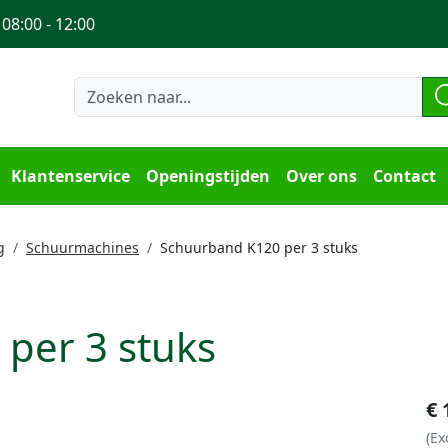
 08:00 - 12:00
Klantenservice
Openingstijden
Over ons
Contact
g
Schuurmachines
Schuurband K120 per 3 stuks
per 3 stuks
€
(Ex