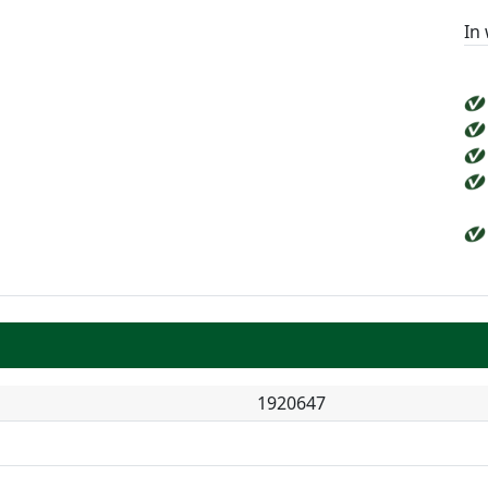
In
1920647