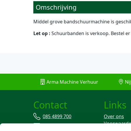
Omschrijving
Middel grove bandschuurmachine is geschi
Let op :
Schuurbanden is verkoop. Bestel er
Arma Machine Verhuur
Nij
Contact
Links
085 4899 700
Over ons
Voorwaard
info@machineverhuur.nl
Verzekering