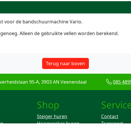
kt voor de bandschuurmachine Vario.
 genoeg. Alleen de gebruikte vellen worden berekend.
Terug naar boven
verheidslaan 95-A, 3903 AN Veenendaal
085 489
Shop
Servic
Steiger huren
Contact
en
Hoogwerker huren
Transport
Rolsteiger huren
Keuren