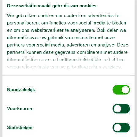
Weekend = 1 huurdag
Deze website maakt gebruik van cookies
Bezorg-ophaal service
Avond van te voren halen; geen probleem
We gebruiken cookies om content en advertenties te
Specialistische machines
personaliseren, om functies voor social media te bieden
en om ons websiteverkeer te analyseren. Ook delen we
informatie over uw gebruik van onze site met onze
partners voor social media, adverteren en analyse. Deze
Producteigenschappen
partners kunnen deze gegevens combineren met andere
informatie die u aan ze heeft verstrekt of die ze hebben
verzameld op basis van uw gebruik van hun services.
Artikelnummer
1920743
Toestemmingsselectie
Noodzakelijk
Omschrijving
Voorkeuren
Grove schuurschijf is geschikt voor de
bandschuurmachine.
Statistieken
Let op :
Schuurschijf is verkoop. Bestel er genoeg.