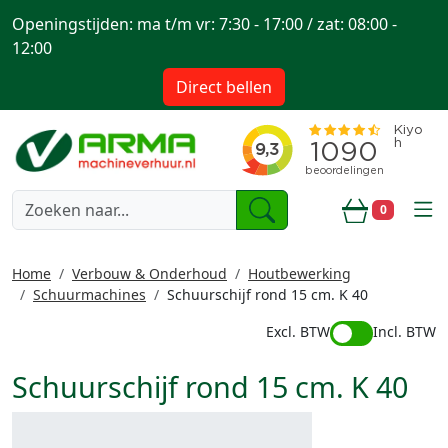
Openingstijden: ma t/m vr: 7:30 - 17:00 / zat: 08:00 -
12:00
Direct bellen
togg
0
Winkelwa
Home
Verbouw & Onderhoud
Houtbewerking
Schuurmachines
Schuurschijf rond 15 cm. K 40
Excl. BTW
Incl. BTW
Schuurschijf rond 15 cm. K 40