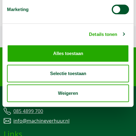
Alleen de gebruikte vellen worden berekend.
Marketing
Details tonen
Terug naar boven
Alles toestaan
Arma Machine Verhuur
Nijverheidslaan 95-A, 3903 AN Veenendaal
085 4899 700
Selectie toestaan
info@machineverhuur.nl
Weigeren
Contact
085 4899 700
info@machineverhuur.nl
Links